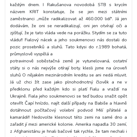
každým dnem. I Rakušanova novodobá STB s krycím
názvem KRIT konstatuje, že se jen mezi státními
zaměstnanci „může radikalizovat až 460.000 lidí". Já jen
dodávám, že oni se neradikalizují, oni jen otvírají oči a
zjišťují, že je tato vláda vede na porážku. Stydím se za tuto
vládu!! Fialový nácek a jeho soukmenovci nás dostali do
pozic prosebníků a sluhů. Tato kdysi do r.1989 bohatá,
průmyslově vyspělá a
potravinově soběstačná země je vytunelovaná, ostatní
státy si o nás nejvýše otírají boty. klesli jsme na úroveň
sluhů O nějakém mezinárodním kreditu se ani nedá mluvit.
Já už chci žít zase jako plnohodnotný člověk a ne v
předklonu před každým kdo si platí Fialu a vraždí na
Ukrajině. Fiala jeho soukmenovci se teď budou snažit opět
otevřít Čapí hnízdo, najít další případy na Babiše a hlavně
dotáhnout počítačový volební podvod Milí přátelé a
kamarádi!! Nedovolte klesnout této zemi na samé dno a
zařadit jí mezi americké kolonie. Amerika napadla 30 zemí,
z Afghanistánu je hnali bačové tak rychle, že tam nechali i