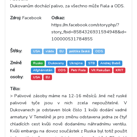
Dukovanům dochází palivo, za všechno může Fiala a ODS.
Zdroj:
Facebook
Odkaz:
https://m.facebook.com/story.php/?
story_fbid=8584326931594948&id=
100000531784855
Štítky:
USA
vláda
EU
politika česká
ODS
Zmíně
Rusko
Dukovany
Ukrajina
STB
Andrej Babiš
né
Afghánistán
ODS
Petr Fiala
Vít Rakušan
KRIT
osoby:
USA
EU
Tělo:
> Palivové zásoby máme na 12-16 měsíců. Jiné než ruské
palivové tyče jsou v nich zcela nepoužitelné. V
Dukovanech je odstaven blok číslo 1 kvůli dodání vadné
armatury. V Temelíně je pro změnu odstavena jedna ze čtyř
chladících cest kvůli nově dodanému náhradnímu ventilu.
Kvůli embargu na dovoz součástek z Ruska byl totiž použit