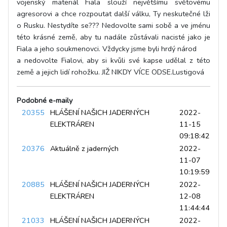
vojenský materiál Fiala slouží největšímu světovému
agresorovi a chce rozpoutat další válku, Ty neskutečné lži
o Rusku. Nestydíte se??? Nedovolte sami sobě a ve jménu
této krásné země, aby tu nadále zůstávali nacisté jako je
Fiala a jeho soukmenovci. Vždycky jsme byli hrdý národ
a nedovolte Fialovi, aby si kvůli své kapse udělal z této
země a jejich lidí rohožku. JIŽ NIKDY VÍCE ODSE.Lustigová
Podobné e-maily
20355
HLÁŠENÍ NAŠICH JADERNÝCH
2022-
ELEKTRÁREN
11-15
09:18:42
20376
Aktuálně z jaderných
2022-
11-07
10:19:59
20885
HLÁŠENÍ NAŠICH JADERNÝCH
2022-
ELEKTRÁREN
12-08
11:44:44
21033
HLÁŠENÍ NAŠICH JADERNÝCH
2022-