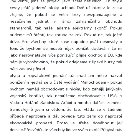
jiný ventil, jenž se projevil jako zcela nefunkční. Tři zbylé
cesty ještě jaderné bloky uchladí. Dvě už nikoliv. Je zcela
zřejmé, že pokud se velmi brzy nevzpamatujeme a
nezačneme jednat v rámci zahraničního obchodu
standardně, tak naše jaderné elektrárny skončí. Pokud
budeme mít štěstí, tak zhruba za rok. Pokud ne, tak ještě
dříve. Pro všechny, které zase napadne psát nesmysly o
tom, že bychom se museli nějak ponížit, dodávám, že mi
jako nesrovnatelně více ponižující přijde obchod s EU, kde
nám je vyhrožováno, že pokud odejdeme z lipské burzy, tak
nám zastaví přívod
plynu a ropy.Takové jednání už snad ani nelze nazvat
ponížením -jedná se o čisté vydírání. Mimochodem - pokud
bychom neměli obchodovat s nikým, kdo zahájil jakýkoliv
vojenský konflikt, tak nemůžeme obchodovat s USA, s
Velkou Británií, Saudskou Arábií a mnoha dalšími zeměmi.
Samozřejmě jsem si vědom, že tato vláda se v žádném
případě neprobere a dál povede tuto zemi do naprosté
ekonomické propasti. Proto je třeba dosáhnout její
demise.Přesvědčujte všechny lidi ve svém okolí. Přibývá nás