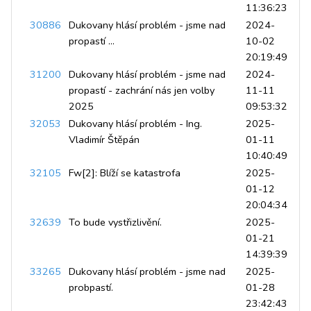
11:36:23
30886
Dukovany hlásí problém - jsme nad
2024-
propastí ...
10-02
20:19:49
31200
Dukovany hlásí problém - jsme nad
2024-
propastí - zachrání nás jen volby
11-11
2025
09:53:32
32053
Dukovany hlásí problém - Ing.
2025-
Vladimír Štěpán
01-11
10:40:49
32105
Fw[2]: Blíží se katastrofa
2025-
01-12
20:04:34
32639
To bude vystřizlivění.
2025-
01-21
14:39:39
33265
Dukovany hlásí problém - jsme nad
2025-
probpastí.
01-28
23:42:43