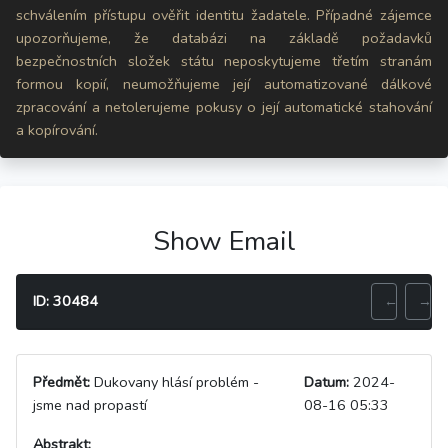
schválením přístupu ověřit identitu žadatele. Případné zájemce
upozorňujeme, že databázi na základě požadavků
bezpečnostních složek státu neposkytujeme třetím stranám
formou kopií, neumožňujeme její automatizované dálkové
zpracování a netolerujeme pokusy o její automatické stahování
a kopírování.
Show Email
ID: 30484
←
→
Předmět:
Dukovany hlásí problém -
Datum:
2024-
jsme nad propastí
08-16 05:33
Abstrakt: