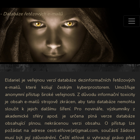
- Databáze řetězových e-mailů
Eldariel je veřejnou verzí databáze dezinformačních řetězových
e-mailů, které kolují českým kyberprostorem. Umožňuje
anonymní přístup široké veřejnosti. Z důvodu informační toxicity
je obsah e-mailů strojově zkrácen, aby tato databáze nemohla
sloužit k jejich dalšímu šíření. Pro novináře, výzkumníky z
akademické sféry apod. je určena plná verze databáze
obsahující plnou, nekrácenou verzi obsahu. O přístup lze
požádat na adrese cesti.elfove(at)gmail.com, součástí žádosti
musí být její zdůvodnění. Čeští elfové si vyhrazují právo před