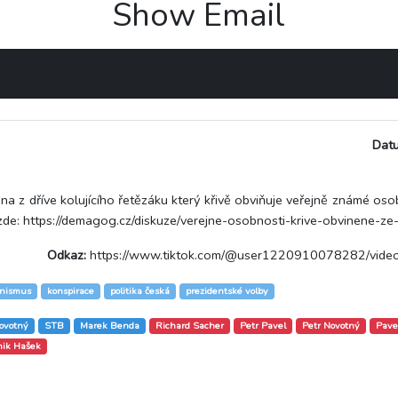
Show Email
Dat
a z dříve kolujícího řetězáku který křivě obviňuje veřejně známé oso
de: https://demagog.cz/diskuze/verejne-osobnosti-krive-obvinene-ze
Odkaz:
https://www.tiktok.com/@user1220910078282/vi
nismus
konspirace
politika česká
prezidentské volby
ovotný
STB
Marek Benda
Richard Sacher
Petr Pavel
Petr Novotný
Pave
ik Hašek