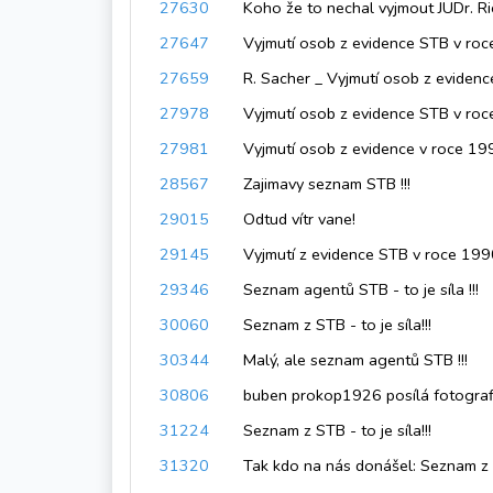
27630
Koho že to nechal vyjmout JUDr. R
27647
Vyjmutí osob z evidence STB v ro
27659
R. Sacher _ Vyjmutí osob z eviden
27978
Vyjmutí osob z evidence STB v ro
27981
Vyjmutí osob z evidence v roce 1990...
28567
Zajimavy seznam STB !!!
29015
Odtud vítr vane!
29145
Vyjmutí z evidence STB v roce 19
29346
Seznam agentů STB - to je síla !!!
30060
Seznam z STB - to je síla!!!
30344
Malý, ale seznam agentů STB !!!
30806
‎buben prokop1926 posílá fotograf
31224
Seznam z STB - to je síla!!!
31320
Tak kdo na nás donášel: Seznam z STB? Tak, 