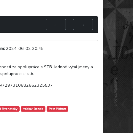
←
→
um:
2024-06-02 20:45
bnosti ze spolupráce s STB. Jednotlivými jmény a
-spoluprace-s-stb.
deo/7297310682662325537
l Rychetský
Václav Benda
Petr Pithart