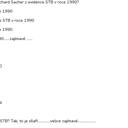
ichard Sacher z evidence STB v roce 1990?
ce 1990
ce STB v roce 1990
ce 1990
....zajímavé .......
90
ii
to je síla!!!...............velice zajímavé.....................