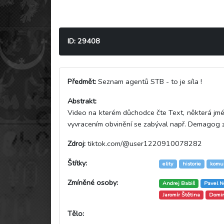
ID: 29408
Předmět:
Seznam agentů STB - to je síla !
Abstrakt:
Video na kterém důchodce čte Text, některá jmén
vyvracením obvinění se zabýval např. Demagog z
Zdroj:
tiktok.com/@user1220910078282
Štítky:
elity
historie
komu
Zmíněné osoby:
Andrej Babiš
Pavel N
Jaromír Štětina
Domin
Tělo: