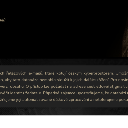
ilů
ních řetězových e-mailů, které kolují českým kyberprostorem. Umožň
en, aby tato databáze nemohla sloužit k jejich dalšímu šíření. Pro nov
erzi obsahu. O přístup lze požádat na adrese cesti.elfove(at)gmail.co
 ověřit identitu žadatele. Případné zájemce upozorňujeme, že databá
ňujeme její automatizované dálkové zpracování a netolerujeme pokusy