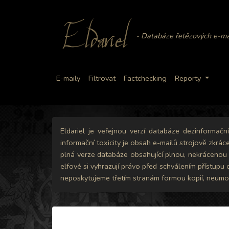
Eldariel
- Databáze řetězových e-ma
E-maily
Filtrovat
Factchecking
Reporty
Eldariel je veřejnou verzí databáze dezinformač
informační toxicity je obsah e-mailů strojově zkrác
plná verze databáze obsahující plnou, nekrácenou v
elfové si vyhrazují právo před schválením přístupu
neposkytujeme třetím stranám formou kopií, neumož