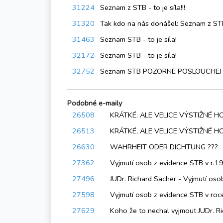
31224
Seznam z STB - to je síla!!!
31320
Tak kdo na nás donášel: Seznam z STB? Tak, to j
31463
Seznam STB - to je síla!
32172
Seznam STB - to je síla!
32752
Seznam STB POZORNE POSLOUCHEJ !!!!
Podobné e-maily
26508
KRÁTKÉ, ALE VELICE VÝSTIŽNÉ 
26513
KRÁTKÉ, ALE VELICE VÝSTIŽNÉ HOD
26630
WAHRHEIT ODER DICHTUNG ???
27362
Vyjmutí osob z evidence STB v r.1
27496
JUDr. Richard Sacher - Vyjmutí os
27598
Vyjmutí osob z evidence STB v ro
27629
Koho že to nechal vyjmout JUDr. R