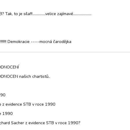
e síla!!!...............velice zajímavé.....................
!!! Demokracie -----mocná čarodějka
HODNOCENÍ
NOCEN našich chartistů..
990
ob z evidence STB v roce 1990
ce 1990
ichard Sacher z evidence STB v roce 1990?