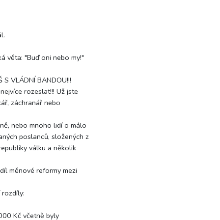
l.
á věta: "Buď oni nebo my!"
 S VLÁDNÍ BANDOU!!!
ejvíce rozeslat!!! Už jste
rikář, záchranář nebo
ně, nebo mnoho lidí o málo
raných poslanců, složených z
republiky válku a několik
rozdíl měnové reformy mezi
rozdíly:
000 Kč včetně byly