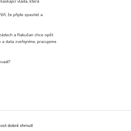
mlaskající vláda, která
ří, že přijde spasitel a
o zádech a Rakušan chce opět
 a data zveřejníme, pracujeme
evadí?
ost dobré shrnutí