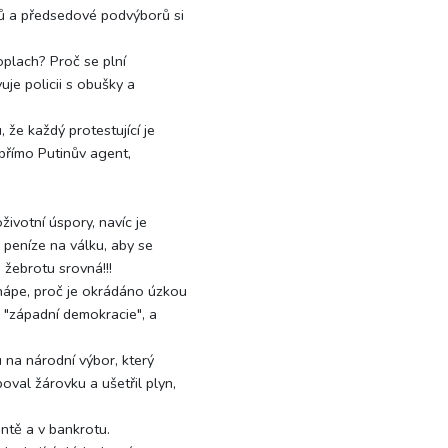
ů a předsedové podvýborů si
poplach? Proč se plní
uje policii s obušky a
 že každý protestující je
 přímo Putinův agent,
oživotní úspory, navíc je
peníze na válku, aby se
žebrotu srovná!!!
chápe, proč je okrádáno úzkou
né "západní demokracie", a
u na národní výbor, který
val žárovku a ušetřil plyn,
untě a v bankrotu.