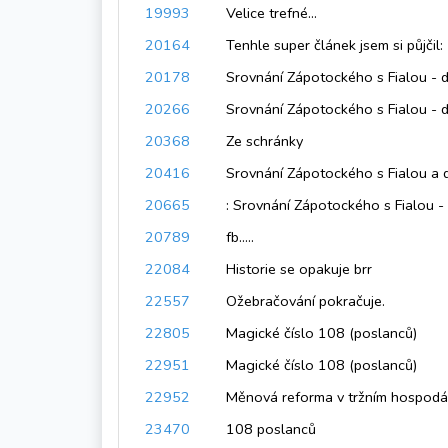
19993
Velice trefné...
20164
Tenhle super článek jsem si půjčil:
20178
Srovnání Zápotockého s Fialou - d
20266
Srovnání Zápotockého s Fialou - d
20368
Ze schránky
20416
Srovnání Zápotockého s Fialou a d
20665
: Srovnání Zápotockého s Fialou - do
20789
fb.....
22084
Historie se opakuje brr
22557
Ožebračování pokračuje.
22805
Magické číslo 108 (poslanců)
22951
Magické číslo 108 (poslanců)
22952
Měnová reforma v tržním hospodář
23470
108 poslanců