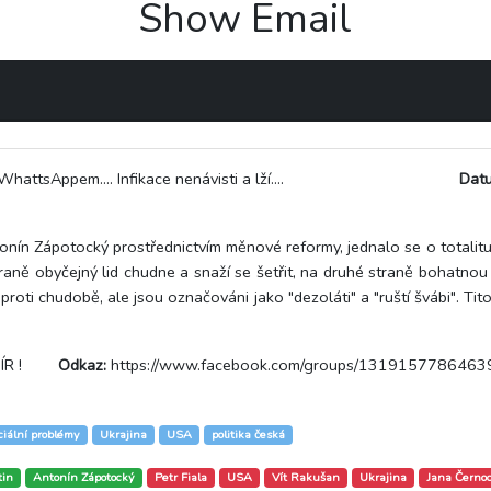
Show Email
attsAppem.... Infikace nenávisti a lží....
Dat
nín Zápotocký prostřednictvím měnové reformy, jednalo se o totalitu. D
aně obyčejný lid chudne a snaží se šetřit, na druhé straně bohatnou
proti chudobě, ale jsou označováni jako "dezoláti" a "ruští švábi". Tito
R !
Odkaz:
https://www.facebook.com/groups/131915778646
ciální problémy
Ukrajina
USA
politika česká
tin
Antonín Zápotocký
Petr Fiala
USA
Vít Rakušan
Ukrajina
Jana Černo