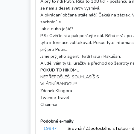
A prý to řídí Putin. Říká to 108 lidí - poslanců a 
se nám s deseti svetry vysmívá.
A okrádaní občané stále mlčí. Čekají na zázrak. Vě
zachrání je.
Jak dlouho ještě?
P.S.: Ověřte si a pak posílejte dál. Běhá mráz p
tyto informace zablokovat. Pokud tyto informace
prý pro Putina.
Jsme prý jeho agenti, tvrdí Fiala i Rakušan.
A lidé, vám ty lži, urážky a přechod do žebroty n
POKUD TO NIKOMU
NEPŘEPOŠLEŠ, SOUHLASÍŠ S
VLÁDNÍ BANDOU!!!
Zdenek Klingora
Twende Travel
Chairman
Podobné e-maily
19947
Srovnání Zápotockého s Fialou - d