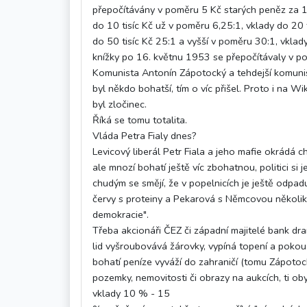
přepočítávány v poměru 5 Kč starých peněz za 1
do 10 tisíc Kč už v poměru 6,25:1, vklady do 20 
do 50 tisíc Kč 25:1 a vyšší v poměru 30:1, vklad
knížky po 16. květnu 1953 se přepočítávaly v p
Komunista Antonín Zápotocký a tehdejší komunis
byl někdo bohatší, tím o víc přišel. Proto i na Wi
byl zločinec.
Říká se tomu totalita.
Vláda Petra Fialy dnes?
Levicový liberál Petr Fiala a jeho mafie okrádá c
ale mnozí bohatí ještě víc zbohatnou, politici si j
chudým se smějí, že v popelnicích je ještě odpadu
červy s proteiny a Pekarová s Němcovou několik 
demokracie".
Třeba akcionáři ČEZ či západní majitelé bank dra
lid vyšroubovává žárovky, vypíná topení a pokouš
bohatí peníze vyváží do zahraničí (tomu Zápotock
pozemky, nemovitosti či obrazy na aukcích, ti oby
vklady 10 % - 15