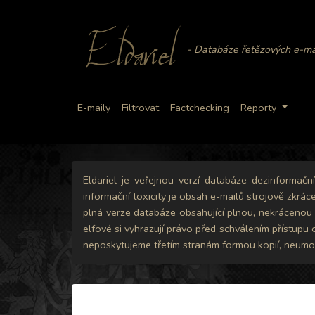
Eldariel
- Databáze řetězových e-ma
E-maily
Filtrovat
Factchecking
Reporty
Eldariel je veřejnou verzí databáze dezinformač
informační toxicity je obsah e-mailů strojově zkrác
plná verze databáze obsahující plnou, nekrácenou v
elfové si vyhrazují právo před schválením přístupu
neposkytujeme třetím stranám formou kopií, neumož