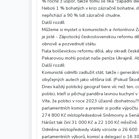
% ročně z úspor, takže tomu se říká "západní de
Neboli 1 % bohatých v krizi zázračně bohatne, d
nepřichází a 90 % lidí zázračně chudne.
Další rozdíl:
Můžeme si myslet o komunistech a Antonínovi 
je jisté - Zápotocký československou reformu d
obnově a pozvednutí státu.
Fiala bolševickou reformu dělá, aby okradl čes
Pekarovou mohli poslat naše peníze Ukrajině. Aby
Další rozdíl:
Komunisté odmítli zadlužit stát, takže i generální 
obyčejných autech jako většina lidí. (Pokud Škod
Dnes každý politický geograf bere víc než ten, co
politici, kteří si pěchují panděra levnou kuchyní 
Víte, že politici v roce 2023 úžasně zbohatnou
parlamentních komor a premiér si podle výpočtu
274 800 Kč místopředsedové Sněmovny a Senátu
Nárůst tak činí 31 000 Kč a 22 100 Kč měsíčně
Odměna místopředsedy vlády vzroste o 26 600
parlamentních výborů, komisí a delegací o 16 3