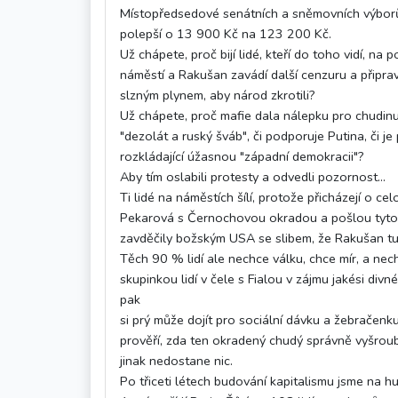
Místopředsedové senátních a sněmovních výbor
polepší o 13 900 Kč na 123 200 Kč.
Už chápete, proč bijí lidé, kteří do toho vidí, na 
náměstí a Rakušan zavádí další cenzuru a připrav
slzným plynem, aby národ zkrotili?
Už chápete, proč mafie dala nálepku pro chudinu,
"dezolát a ruský šváb", či podporuje Putina, či je
rozkládající úžasnou "západní demokracii"?
Aby tím oslabili protesty a odvedli pozornost...
Ti lidé na náměstích šílí, protože přicházejí o cel
Pekarová s Černochovou okradou a pošlou tyto 
zavděčily božským USA se slibem, že Rakušan tu 
Těch 90 % lidí ale nechce válku, chce mír, a ne
skupinkou lidí v čele s Fialou v zájmu jakési div
pak
si prý může dojít pro sociální dávku a žebračenk
prověří, zda ten okradený chudý správně vyšroubo
jinak nedostane nic.
Po třiceti létech budování kapitalismu jsme na h