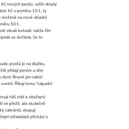
 Kč nových peněz, vyšší vklady
tisíc Kč v poměru 10:1, ty
y složené na nové vkladní
oměru 50:1.
té obrali bohaté, takže čím
kipedii se dočtete, že to
hudé, posílá je na dlažbu,
eště přidají peníze a těm
 dost, Brusel jim nabízí
svetrů. Říkají tomu "západní
ncují náš stát a obyčejný
í se přežít, ale skutečně
ý zabránil), skupují
čejní střadatelé přichází o