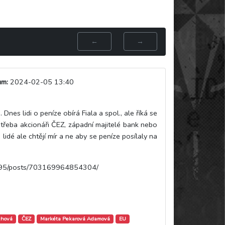
←
→
um:
2024-02-05 13:40
nes lidi o peníze obírá Fiala a spol., ale říká se
 třeba akcionáři ČEZ, západní majitelé bank nebo
 lidé ale chtějí mír a ne aby se peníze posílaly na
395/posts/703169964854304/
chová
ČEZ
Markéta Pekarová Adamová
EU