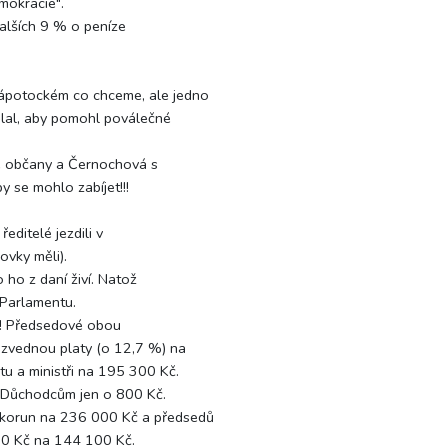
mokracie".
alších 9 % o peníze
Zápotockém co chceme, ale jedno
ělal, aby pomohl poválečné
ké občany a Černochová s
 se mohlo zabíjet!!!
ředitelé jezdili v
ovky měli).
 ho z daní živí. Natož
v Parlamentu.
?!! Předsedové obou
 zvednou platy (o 12,7 %) na
 a ministři na 195 300 Kč.
. Důchodcům jen o 800 Kč.
 korun na 236 000 Kč a předsedů
00 Kč na 144 100 Kč.