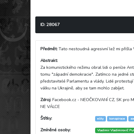
ID: 28067
Předmět:
Tato nestoudná agresivní lež mi přišla Wh
Abstrakt:
Za komunistického režimu obral lidi o peníze Anto
tomu "západní demokracie". Zatímco na jedné str
představitelé Parlamentu a vlády. Lidé protestují 
válku na Ukrajině, aby se tam mohlo zabíjet.
Zdroj:
Facebook.cz - NEOČKOVANÍ CZ, SK pro MÍ
NE VÁLCE
Štítky:
elity
konspirace
so
Zmíněné osoby:
Vladimir Vladimirovič Pu