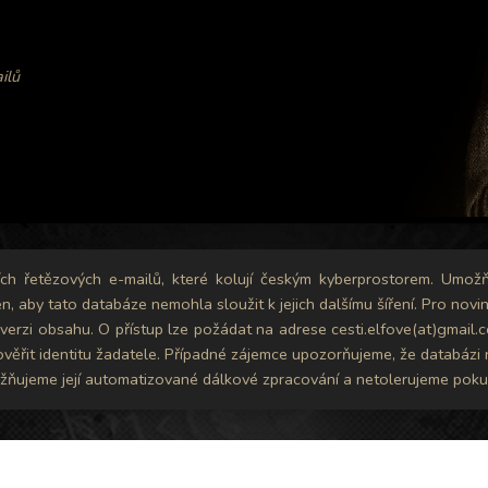
ilů
ních řetězových e-mailů, které kolují českým kyberprostorem. Umožň
en, aby tato databáze nemohla sloužit k jejich dalšímu šíření. Pro nov
erzi obsahu. O přístup lze požádat na adrese cesti.elfove(at)gmail.co
 ověřit identitu žadatele. Případné zájemce upozorňujeme, že databá
ňujeme její automatizované dálkové zpracování a netolerujeme pokusy