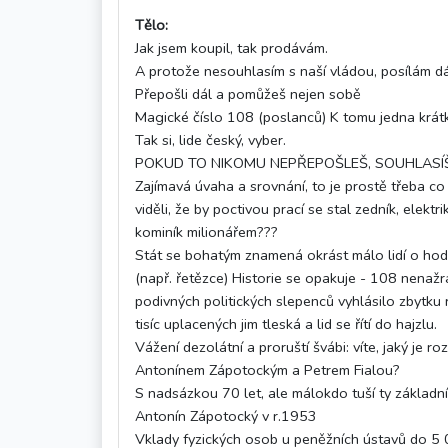
Tělo:
Jak jsem koupil, tak prodávám.
A protože nesouhlasím s naší vládou, posílám dá
Přepošli dál a pomůžeš nejen sobě
Magické číslo 108 (poslanců) K tomu jedna krátk
Tak si, lide český, vyber.
POKUD TO NIKOMU NEPŘEPOŠLEŠ, SOUHLASÍŠ
Zajímavá úvaha a srovnání, to je prostě třeba co n
viděli, že by poctivou prací se stal zedník, elekt
kominík milionářem???
Stát se bohatým znamená okrást málo lidí o hod
(např. řetězce) Historie se opakuje - 108 nenaž
podivných politických slepenců vyhlásilo zbytku 
tisíc uplacených jim tleská a lid se řítí do hajzlu.
Vážení dezolátní a proruští švábi: víte, jaký je 
Antonínem Zápotockým a Petrem Fialou?
S nadsázkou 70 let, ale málokdo tuší ty základní 
Antonín Zápotocký v r.1953
Vklady fyzických osob u peněžních ústavů do 5 