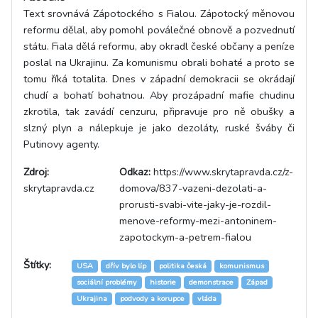
Text srovnává Zápotockého s Fialou. Zápotocký měnovou
reformu dělal, aby pomohl poválečné obnově a pozvednutí
státu. Fiala dělá reformu, aby okradl české občany a peníze
poslal na Ukrajinu. Za komunismu obrali bohaté a proto se
tomu říká totalita. Dnes v západní demokracii se okrádají
chudí a bohatí bohatnou. Aby prozápadní mafie chudinu
zkrotila, tak zavádí cenzuru, připravuje pro ně obušky a
slzný plyn a nálepkuje je jako dezoláty, ruské šváby či
Putinovy agenty.
Zdroj:
Odkaz:
https://www.skrytapravda.cz/z-
skrytapravda.cz
domova/837-vazeni-dezolati-a-
prorusti-svabi-vite-jaky-je-rozdil-
menove-reformy-mezi-antoninem-
zapotockym-a-petrem-fialou
Štítky:
USA
dřív bylo líp
politika česká
komunismus
sociální problémy
historie
demonstrace
Západ
Ukrajina
podvody a korupce
vláda