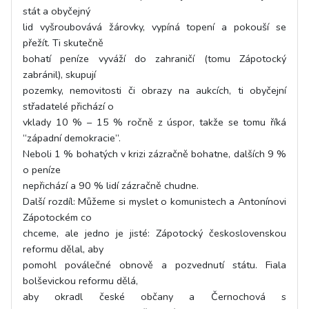
stát a obyčejný
lid vyšroubovává žárovky, vypíná topení a pokouší se
přežít. Ti skutečně
bohatí peníze vyváží do zahraničí (tomu Zápotocký
zabránil), skupují
pozemky, nemovitosti či obrazy na aukcích, ti obyčejní
střadatelé přichází o
vklady 10 % – 15 % ročně z úspor, takže se tomu říká
“západní demokracie”.
Neboli 1 % bohatých v krizi zázračně bohatne, dalších 9 %
o peníze
nepřichází a 90 % lidí zázračně chudne.
Další rozdíl: Můžeme si myslet o komunistech a Antonínovi
Zápotockém co
chceme, ale jedno je jisté: Zápotocký československou
reformu dělal, aby
pomohl poválečné obnově a pozvednutí státu. Fiala
bolševickou reformu dělá,
aby okradl české občany a Černochová s