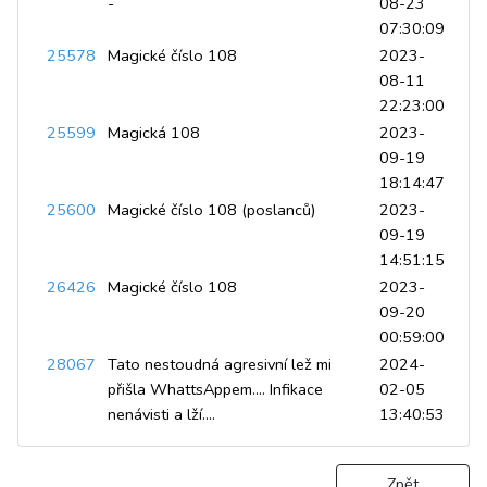
-
08-23
07:30:09
25578
Magické číslo 108
2023-
08-11
22:23:00
25599
Magická 108
2023-
09-19
18:14:47
25600
Magické číslo 108 (poslanců)
2023-
09-19
14:51:15
26426
Magické číslo 108
2023-
09-20
00:59:00
28067
Tato nestoudná agresivní lež mi
2024-
přišla WhattsAppem.... Infikace
02-05
nenávisti a lží....
13:40:53
Zpět