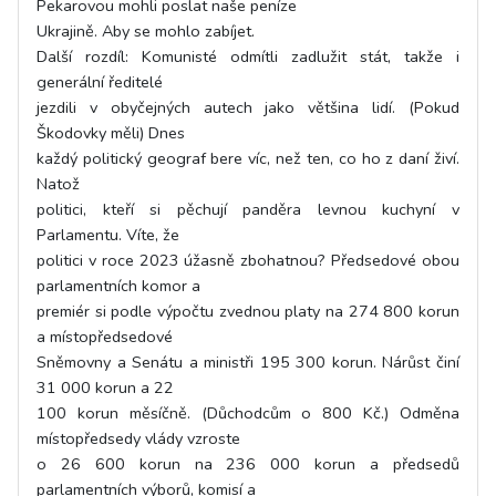
Pekarovou mohli poslat naše peníze
Ukrajině. Aby se mohlo zabíjet.
Další rozdíl: Komunisté odmítli zadlužit stát, takže i
generální ředitelé
jezdili v obyčejných autech jako většina lidí. (Pokud
Škodovky měli) Dnes
každý politický geograf bere víc, než ten, co ho z daní živí.
Natož
politici, kteří si pěchují panděra levnou kuchyní v
Parlamentu. Víte, že
politici v roce 2023 úžasně zbohatnou? Předsedové obou
parlamentních komor a
premiér si podle výpočtu zvednou platy na 274 800 korun
a místopředsedové
Sněmovny a Senátu a ministři 195 300 korun. Nárůst činí
31 000 korun a 22
100 korun měsíčně. (Důchodcům o 800 Kč.) Odměna
místopředsedy vlády vzroste
o 26 600 korun na 236 000 korun a předsedů
parlamentních výborů, komisí a