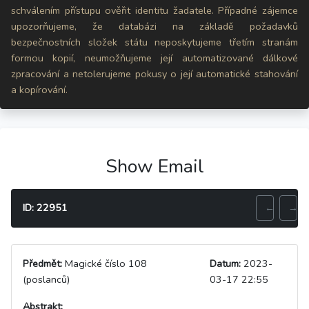
schválením přístupu ověřit identitu žadatele. Případné zájemce
upozorňujeme, že databázi na základě požadavků
bezpečnostních složek státu neposkytujeme třetím stranám
formou kopií, neumožňujeme její automatizované dálkové
zpracování a netolerujeme pokusy o její automatické stahování
a kopírování.
Show Email
ID: 22951
←
→
Předmět:
Magické číslo 108
Datum:
2023-
(poslanců)
03-17 22:55
Abstrakt: