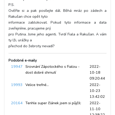
P.S.
Ověřte si a pak posílejte dál. Běhá mráz po zádech a
Rakušan chce opět tyto
informace zablokovat. Pokud tyto informace a data
zveřejníme, pracujeme prý
pro Putina. Jsme jeho agenti. Tvrdí Fiala a Rakušan. A vám
ty lži, urážky a
přechod do žebroty nevadí?
Podobné e-maily
19947
Srovnání Zápotockého s Fialou -
2022-
dost dobré shrnutí
10-18
09:20:44
19993
Velice trefné...
2022-
10-23
13:42:02
20164
Tenhle super článek jsem si půjčil:
2022-
11-10
12:38:22