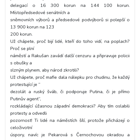
delegací o 16 300 korun na 144 100 korun.
Místopředsedové senátních a
sněmovních výborů a předsedové podvýborů si polepší o
13 900 korun na 123
200 korun.
Už chápete, proč bijí lidé, kteří do toho vidí, na poplach?
Proč se plní
náměstí a Rakušan zavádí další cenzuru a připravuje policii
s obušky a
slzným plynem, aby národ zkrotili?
Už chápete, proč mafie dala nálepku pro chudinu, že každý
protestující je “
dezolát a ruský šváb, či podporuje Putina, či je přímo
Putinův agent“,
rozkládající úžasnou západní demokracii? Aby tím oslabili
protesty a odvedli
pozornost! Ti lidé na náměstích šílí, protože přicházejí o
celoživotní
úspory, navíc je Pekarová s Černochovou okradou a