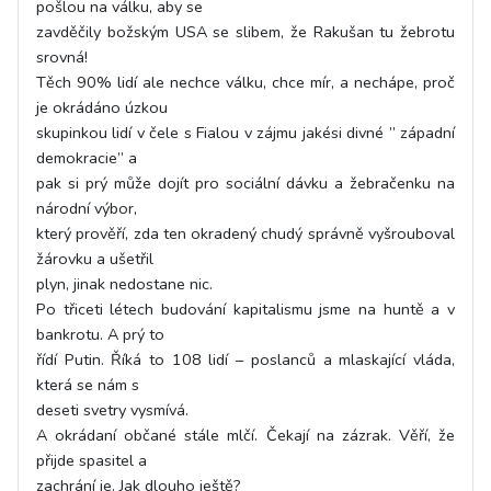
pošlou na válku, aby se
zavděčily božským USA se slibem, že Rakušan tu žebrotu
srovná!
Těch 90% lidí ale nechce válku, chce mír, a nechápe, proč
je okrádáno úzkou
skupinkou lidí v čele s Fialou v zájmu jakési divné ” západní
demokracie” a
pak si prý může dojít pro sociální dávku a žebračenku na
národní výbor,
který prověří, zda ten okradený chudý správně vyšrouboval
žárovku a ušetřil
plyn, jinak nedostane nic.
Po třiceti létech budování kapitalismu jsme na huntě a v
bankrotu. A prý to
řídí Putin. Říká to 108 lidí – poslanců a mlaskající vláda,
která se nám s
deseti svetry vysmívá.
A okrádaní občané stále mlčí. Čekají na zázrak. Věří, že
přijde spasitel a
zachrání je. Jak dlouho ještě?