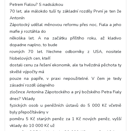
Petrem Fialou? S nadsázkou
70 let, ale málokdo tuší ty základní rozdíly První je ten že
Antonín
Zápotocký udělal měnovou reformu přes noc, Fiala a jeho
mafie ji roztáhla do
několika let. A na začátku příštího roku, až kladivo
dopadne naplno, to bude
rovných 70 let. Nechme odborníky z USA, nositele
Nobelových cen, kteří
dostali cenu za řešení ekonomik, ale ta hvězdná pěchota ty
skvělé výpočty má
pouze na papíře, v praxi nepoužitelné. V čem je tedy
zásadní rozdíl údajného
zločince Antonína Zápotockého a prý božského Petra Fialy
dnes? Vklady
fyzických osob u peněžních ústavů do 5 000 Kč včetně
byly přepočítávány v
poměru 5 Kč starých peněz za 1 Kč nových peněz, vyšší
vklady do 10 000 Kč už