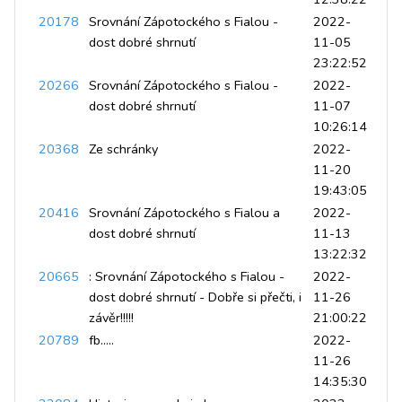
20178
Srovnání Zápotockého s Fialou -
2022-
dost dobré shrnutí
11-05
23:22:52
20266
Srovnání Zápotockého s Fialou -
2022-
dost dobré shrnutí
11-07
10:26:14
20368
Ze schránky
2022-
11-20
19:43:05
20416
Srovnání Zápotockého s Fialou a
2022-
dost dobré shrnutí
11-13
13:22:32
20665
: Srovnání Zápotockého s Fialou -
2022-
dost dobré shrnutí - Dobře si přečti, i
11-26
závěr!!!!!
21:00:22
20789
fb.....
2022-
11-26
14:35:30