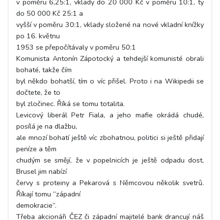
v poměru 6,25:1, vklady do 20 000 Kč v poměru 10:1, ty
do 50 000 Kč 25:1 a
vyšší v poměru 30:1, vklady složené na nové vkladní knížky
po 16. květnu
1953 se přepočítávaly v poměru 50:1
Komunista Antonín Zápotocký a tehdejší komunisté obrali
bohaté, takže čím
byl někdo bohatší, tím o víc přišel. Proto i na Wikipedii se
dočtete, že to
byl zločinec. Říká se tomu totalita.
Levicový liberál Petr Fiala, a jeho mafie okrádá chudé,
posílá je na dlažbu,
ale mnozí bohatí ještě víc zbohatnou, politici si ještě přidají
peníze a těm
chudým se smějí, že v popelnicích je ještě odpadu dost,
Brusel jim nabízí
červy s proteiny a Pekarová s Němcovou několik svetrů.
Říkají tomu “západní
demokracie”.
Třeba akcionáři ČEZ či západní majitelé bank drancují náš