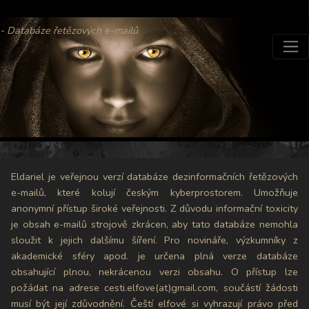
- Databáze řetězových e-mailů
Eldariel je veřejnou verzí databáze dezinformačních řetězových
e-mailů, které kolují českým kyberprostorem. Umožňuje
anonymní přístup široké veřejnosti. Z důvodu informační toxicity
je obsah e-mailů strojově zkrácen, aby tato databáze nemohla
sloužit k jejich dalšímu šíření. Pro novináře, výzkumníky z
akademické sféry apod. je určena plná verze databáze
obsahující plnou, nekrácenou verzi obsahu. O přístup lze
požádat na adrese cesti.elfove(at)gmail.com, součástí žádosti
musí být její zdůvodnění. Čeští elfové si vyhrazují právo před