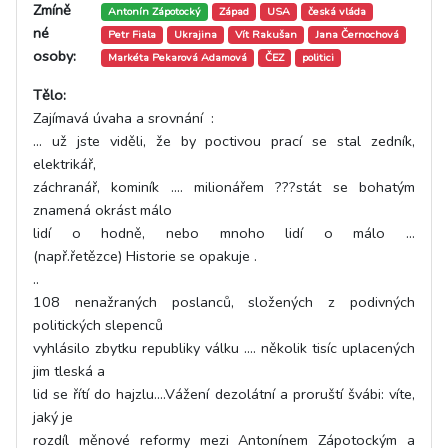
Zmíně
Antonín Zápotocký
Západ
USA
česká vláda
né
Petr Fiala
Ukrajina
Vít Rakušan
Jana Černochová
osoby:
Markéta Pekarová Adamová
ČEZ
politici
Tělo:
Zajímavá úvaha a srovnání :
... už jste viděli, že by poctivou prací se stal zedník,
elektrikář,
záchranář, kominík .... milionářem ???stát se bohatým
znamená okrást málo
lidí o hodně, nebo mnoho lidí o málo ...
(např.řetězce) Historie se opakuje .
..
108 nenažraných poslanců, složených z podivných
politických slepenců
vyhlásilo zbytku republiky válku .... několik tisíc uplacených
jim tleská a
lid se řítí do hajzlu....Vážení dezolátní a proruští švábi: víte,
jaký je
rozdíl měnové reformy mezi Antonínem Zápotockým a