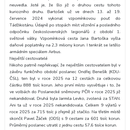
neuvedla. Jisté je, že šlo již o druhou cestu tohoto
kuriozního druhu. Bartošek už ve dnech 13. až 19.
července 2024 vykonal vzpomínkovou pouť do
Tádžikistánu. Údajně po stopách míst věznění a posledního
odpočinku československých legionářů z období 1.
světové války. Vzpomínková cesta Jana Bartoška vyšla
daňové poplatníky na 2,3 miliony korun. I tenkrát se letělo
armádním speciálem Airbus.
Největší cestovatelé
Nikoho patrně nepřekvapí, že největším cestovatelem byl v
závěru funkčního období poslanec Ondřej Benešík (KDU-
ČSL), ten byl v roce 2025 na 12 cestách za celkovou
částku 888 tisíc korun. Jeho první místo vysvětluje i to, že
ve volbách do Poslanecké sněmovny PČR v roce 2025 již
nekandidoval. Druhá byla Jarmila Levko, zvolená za STAN.
Ani ta už v roce 2025 nekandidovala. Celkem 9 výletů v
roce 2025 za 715 tisíc ji zřejmě již stačilo. Na třetím místě
skončil Pavel Žáček (ODS) s 9 cestami za 601 tisíc korun.
Průměrný poslanec utratil z jednu cestu 57,6 tisíce korun.