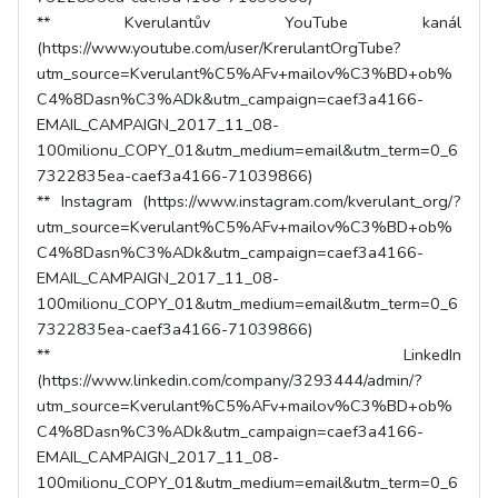
** Kverulantův YouTube kanál
(https://www.youtube.com/user/KrerulantOrgTube?
utm_source=Kverulant%C5%AFv+mailov%C3%BD+ob%
C4%8Dasn%C3%ADk&utm_campaign=caef3a4166-
EMAIL_CAMPAIGN_2017_11_08-
100milionu_COPY_01&utm_medium=email&utm_term=0_6
7322835ea-caef3a4166-71039866)
** Instagram (https://www.instagram.com/kverulant_org/?
utm_source=Kverulant%C5%AFv+mailov%C3%BD+ob%
C4%8Dasn%C3%ADk&utm_campaign=caef3a4166-
EMAIL_CAMPAIGN_2017_11_08-
100milionu_COPY_01&utm_medium=email&utm_term=0_6
7322835ea-caef3a4166-71039866)
** LinkedIn
(https://www.linkedin.com/company/3293444/admin/?
utm_source=Kverulant%C5%AFv+mailov%C3%BD+ob%
C4%8Dasn%C3%ADk&utm_campaign=caef3a4166-
EMAIL_CAMPAIGN_2017_11_08-
100milionu_COPY_01&utm_medium=email&utm_term=0_6