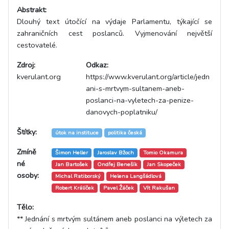
Abstrakt:
Dlouhý text útočící na výdaje Parlamentu, týkající se
zahraničních cest poslanců. Vyjmenování největší
cestovatelé.
Zdroj:
Odkaz:
kverulant.org
https://www.kverulant.org/article/jedn
ani-s-mrtvym-sultanem-aneb-
poslanci-na-vyletech-za-penize-
danovych-poplatniku/
Štítky:
útok na instituce
politika česká
Zmíně
Šimon Heller
Jaroslav Bžoch
Tomio Okamura
né
Jan Bartošek
Ondřej Benešík
Jan Skopeček
osoby:
Michal Ratiborský
Helena Langšádlová
Robert Králíček
Pavel Žáček
Vít Rakušan
Tělo:
** Jednání s mrtvým sultánem aneb poslanci na výletech za