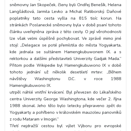
sněmovny Jan Skopeček, členy byli Ondřej Benešík, Helena
Langšádlová, Jarmila Levko a Michal Ratiborský. Daňové
poplatníky tato cesta vyšla na 815 tisíc korun. Na
stránkách Poslanecké sněmovny byla v době psaní tohoto
článku uveřejněna zpráva z této cesty. O její věrohodnosti
lze však velmi úspěšně pochybovat. Ve zprávě mimo jiné
stojí: „Delegace se poté přemístila do města Yogyakarta,
kde jednala se sultánem Hamengkubuwonem IX. a s
rektorkou a dalšími představiteli Univerzity Gadjak Mada.“
Přitom podle Wikipedie byl Hamengkubuwono IX v době
tohoto jednání už několik desetiletí mrtev: „Během
návštěvy Washingtonu D.C. v roce 1988
Hamengkubuwono IX.
utrpěl náhlé vnitřní krvácení. Byl převezen do Lékařského
centra Univerzity George Washingtona, kde večer 2. října
1988 skonal. Jeho tělo bylo letecky přepraveno zpět do
Yogyakarty a pohřbeno v královském mauzoleu panovníků
z rodu Mataram v Imogiri.“
Třetí nejdražší cestou byl výlet Výboru pro evropské