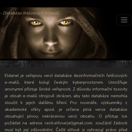
- Databáze řetězových e-mailů
Eldariel je veřejnou verzí databáze dezinformačních řetězových
e-mailů, které kolují českým kyberprostorem. Umožňuje
anonymní přístup široké veřejnosti. Z důvodu informační toxicity
je obsah e-mailů strojově zkrácen, aby tato databáze nemohla
sloužit k jejich dalšímu šíření. Pro novináře, výzkumníky z
akademické sféry apod. je určena plná verze databáze
obsahující plnou, nekrácenou verzi obsahu. O přístup lze
požádat na adrese cesti.elfove(at)gmail.com, součástí žádosti
musí být její zdůvodnění. Čeští elfové si vyhrazují právo před