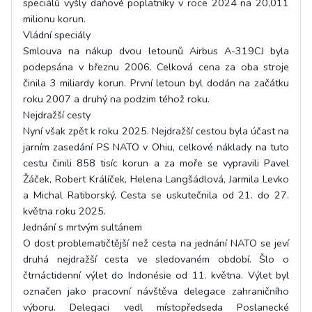
speciálů vyšly daňové poplatníky v roce 2024 na 20,011
milionu korun.
Vládní speciály
Smlouva na nákup dvou letounů Airbus A-319CJ byla
podepsána v březnu 2006. Celková cena za oba stroje
činila 3 miliardy korun. První letoun byl dodán na začátku
roku 2007 a druhý na podzim téhož roku.
Nejdražší cesty
Nyní však zpět k roku 2025. Nejdražší cestou byla účast na
jarním zasedání PS NATO v Ohiu, celkové náklady na tuto
cestu činili 858 tisíc korun a za moře se vypravili Pavel
Žáček, Robert Králíček, Helena Langšádlová, Jarmila Levko
a Michal Ratiborský. Cesta se uskutečnila od 21. do 27.
května roku 2025.
Jednání s mrtvým sultánem
O dost problematičtější než cesta na jednání NATO se jeví
druhá nejdražší cesta ve sledovaném období. Šlo o
čtrnáctidenní výlet do Indonésie od 11. května. Výlet byl
označen jako pracovní návštěva delegace zahraničního
výboru. Delegaci vedl místopředseda Poslanecké