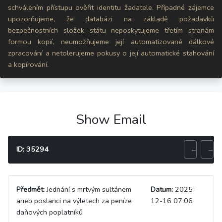
schválením přístupu ověřit identitu žadatele. Případné zájemce
upozorňujeme, že databázi na základě požadavků
bezpečnostních složek státu neposkytujeme třetím stranám
formou kopií, neumožňujeme její automatizované dálkové
zpracování a netolerujeme pokusy o její automatické stahování
a kopírování.
Show Email
ID: 35294
←
→
Předmět:
Jednání s mrtvým sultánem
Datum:
2025-
aneb poslanci na výletech za peníze
12-16 07:06
daňových poplatníků