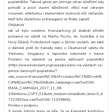
poplatníkům. Takové gesto jen utvrzuje obraz elitářství, kdy
pohodlí a pocit vlastní důležitosti vítězí nad zdravým
rozumem, efektivitou i elementární slušností vůči občanům,
kteří tuto zbytečnou extravaganci ve finále zaplatí.
Ohlédnutí
Jak už bylo uvedeno, Kverulant.org již dvakrát přistihl
poslance na výletě na Machu Picchu, do Austrálie a na
Nový Zéland. Podrobnosti nejen o těchto cestách, ale také
o dámské jízdě do Kanady nebo o Okamurově výletu do
Vietnamu, Singapuru a Japonska naleznete v kauze
Poslanci na výletech za peníze daňových poplatníků
(https://www.kverulant.org/cases/poslanci-na-vyletech-za-
penize-danovych-poplatniku/?
utm_source=Kverulant%C5%AFv+mailov%C3%BD+ob%
C4%8Dasn%C3%ADk&utm_campaign=caef3a4166-
EMAIL_CAMPAIGN_2017_11_08-
100milionu_COPY_01&utm_medium=email&utm_term=0_6
7322835ea-caef3a4166-71039866) .
Prosba o podporu
V úvodu tohoto textu se píše, že se Kverulant kontrolou