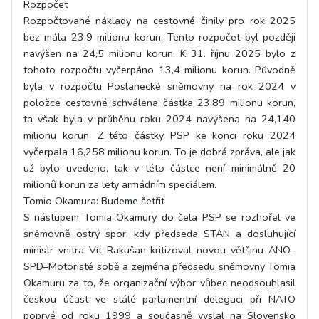
Rozpočet
Rozpočtované náklady na cestovné činily pro rok 2025
bez mála 23,9 milionu korun. Tento rozpočet byl později
navýšen na 24,5 milionu korun. K 31. říjnu 2025 bylo z
tohoto rozpočtu vyčerpáno 13,4 milionu korun. Původně
byla v rozpočtu Poslanecké sněmovny na rok 2024 v
položce cestovné schválena částka 23,89 milionu korun,
ta však byla v průběhu roku 2024 navýšena na 24,140
milionu korun. Z této částky PSP ke konci roku 2024
vyčerpala 16,258 milionu korun. To je dobrá zpráva, ale jak
už bylo uvedeno, tak v této částce není minimálně 20
milionů korun za lety armádním speciálem.
Tomio Okamura: Budeme šetřit
S nástupem Tomia Okamury do čela PSP se rozhořel ve
sněmovně ostrý spor, kdy předseda STAN a dosluhující
ministr vnitra Vít Rakušan kritizoval novou většinu ANO–
SPD–Motoristé sobě a zejména předsedu sněmovny Tomia
Okamuru za to, že organizační výbor vůbec neodsouhlasil
českou účast ve stálé parlamentní delegaci při NATO
poprvé od roku 1999 a současně vyslal na Slovensko