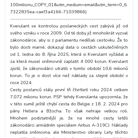
100milionu_COPY_01&utm_medium=email&utm_term=0_6
7322835ea-caef3a4166-71039866)
------------------------------------------------------------
Kverulant se kontrolou poslaneckých cest zabývá již od
svého vzniku v roce 2009. Od té doby již mnohokrát vyzval
zákonodárce, aby si z parlamentu nedělali cestovku. Že to
bylo dosti marné, dokazují data o cestách uskutečněných
od 1. ledna do 8. října 2025, která si Kverulant vyžádal a
za která musel sněmovně zaplatit 4 000 korun. Kverulant
zjistil, že zákonodárci utratili v tomto období 10,6 milionů
korun. To je o dost více než náklady za stejné období v
roce 2024.
Cesty poslanců stály první tři čtvrtletí roku 2024 celkem
7,072 milionu korun. PSP tehdy Kverulanta upozornila, že
v této sumě ještě chybí cesta do Belgie z 18. 2. 2024 pro
pány Hellera a Bžocha. To však nehraje velkou roli.
Mnohem podstatnější je, že na mnohé cesty letěli
zákonodárci armádním speciálem Airbus A-319CJ. Náklady
neplatila sněmovna, ale Ministerstvo obrany. Lety těchto