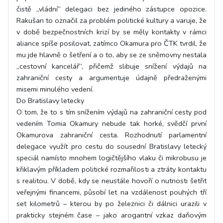
čistě „vládní“ delegaci bez jediného zástupce opozice.
Rakušan to označil za problém politické kultury a varuje, že
v době bezpečnostních krizí by se měly kontakty v rámci
aliance spíše posilovat, zatímco Okamura pro ČTK tvrdil, že
mu jde hlavně o šetření a o to, aby se ze sněmovny nestala
„cestovní kancelář“, přičemž slibuje snížení výdajů na
zahraniční cesty a argumentuje údajně předraženými
misemi minulého vedení.
Do Bratislavy letecky
O tom, že to s tím snížením výdajů na zahraniční cesty pod
vedením Tomia Okamury nebude tak horké, svědčí první
Okamurova zahraniční cesta. Rozhodnutí parlamentní
delegace využít pro cestu do sousední Bratislavy letecký
speciál namísto mnohem logičtějšího vlaku či mikrobusu je
křiklavým příkladem politické rozmařilosti a ztráty kontaktu
s realitou. V době, kdy se neustále hovoří o nutnosti šetřit
veřejnými financemi, působí let na vzdálenost pouhých tří
set kilometrů – kterou by po železnici či dálnici urazili v
prakticky stejném čase – jako arogantní vzkaz daňovým