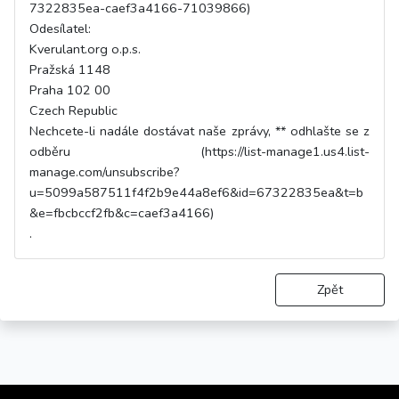
7322835ea-caef3a4166-71039866)
Odesílatel:
Kverulant.org o.p.s.
Pražská 1148
Praha 102 00
Czech Republic
Nechcete-li nadále dostávat naše zprávy, ** odhlašte se z
odběru (https://list-manage1.us4.list-
manage.com/unsubscribe?
u=5099a587511f4f2b9e44a8ef6&id=67322835ea&t=b
&e=fbcbccf2fb&c=caef3a4166)
.
Zpět