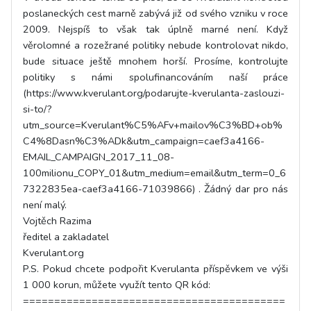
poslaneckých cest marně zabývá již od svého vzniku v roce
2009. Nejspíš to však tak úplně marné není. Když
věrolomné a rozežrané politiky nebude kontrolovat nikdo,
bude situace ještě mnohem horší. Prosíme, kontrolujte
politiky s námi spolufinancováním naší práce
(https://www.kverulant.org/podarujte-kverulanta-zaslouzi-
si-to/?
utm_source=Kverulant%C5%AFv+mailov%C3%BD+ob%
C4%8Dasn%C3%ADk&utm_campaign=caef3a4166-
EMAIL_CAMPAIGN_2017_11_08-
100milionu_COPY_01&utm_medium=email&utm_term=0_6
7322835ea-caef3a4166-71039866) . Žádný dar pro nás
není malý.
Vojtěch Razima
ředitel a zakladatel
Kverulant.org
P.S. Pokud chcete podpořit Kverulanta příspěvkem ve výši
1 000 korun, můžete využít tento QR kód:
==========================================