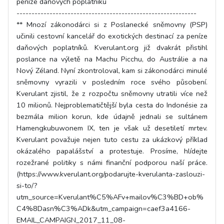
peníze daňových poplatníků
------------------------------------------------------------
** Mnozí zákonodárci si z Poslanecké sněmovny (PSP)
učinili cestovní kancelář do exotických destinací za peníze
daňových poplatníků. Kverulant.org již dvakrát přistihl
poslance na výletě na Machu Picchu, do Austrálie a na
Nový Zéland. Nyní zkontroloval, kam si zákonodárci minulé
sněmovny vyrazili v posledním roce svého působení.
Kverulant zjistil, že z rozpočtu sněmovny utratili více než
10 milionů. Nejproblematičtější byla cesta do Indonésie za
bezmála milion korun, kde údajně jednali se sultánem
Hamengkubuwonem IX, ten je však už desetiletí mrtev.
Kverulant považuje nejen tuto cestu za ukázkový příklad
okázalého papalášství a protestuje. Prosíme, hlídejte
rozežrané politiky s námi finanční podporou naší práce.
(https://www.kverulant.org/podarujte-kverulanta-zaslouzi-
si-to/?
utm_source=Kverulant%C5%AFv+mailov%C3%BD+ob%
C4%8Dasn%C3%ADk&utm_campaign=caef3a4166-
EMAIL_CAMPAIGN_2017_11_08-