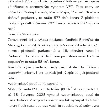
záležitosti (VEZ) do USA na jednání Výboru pro evropské
záležitosti s partnerským výborem VEZ. Této cesty se
zúčastnili Ondřej Benešík, Martin Major, Vladimír Zlínský a
daňové poplatníky to stálo 577 tisíc korun. Z pětidenní
cesty z počátku června 2025 na stránkách PSP zpráva
není.
Unie pro Středomoří
Zpráva není ani z výletu poslance Ondřeje Benešíka do
Malagy, kam si 24. 6. až 27. 6. 2025 odskočil údajně na 9.
summit předsedů parlamentů a 18. plenární zasedání
Parlamentního shromáždění Unie pro Středomoří. Daňové
poplatníky to stálo 58 tisíc korun.
Všechny výše uvedené cesty se uskutečnily běžnými
leteckými linkami. Není to však jediný způsob, jak poslanci
létají.
Vzpomínková pouť do Kazachstánu
Místopředseda PSP Jan Bartošek (KDÚ-ČSL) ve dnech 11.
až 18. července 2025 vykonal vzpomínkovou pouť do
Kazachstánu. Z rozpočtu sněmovny tak vyčerpal 174 tisíc
korun. Kolik stála doprava vládním speciálem, už sněmovna