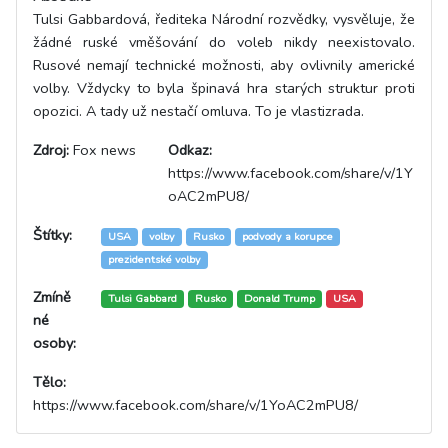
Tulsi Gabbardová, řediteka Národní rozvědky, vysvěluje, že
žádné ruské vměšování do voleb nikdy neexistovalo.
Rusové nemají technické možnosti, aby ovlivnily americké
volby. Vždycky to byla špinavá hra starých struktur proti
opozici. A tady už nestačí omluva. To je vlastizrada.
Zdroj:
Fox news
Odkaz:
https://www.facebook.com/share/v/1Y
oAC2mPU8/
Štítky:
USA
volby
Rusko
podvody a korupce
prezidentské volby
Zmíně
Tulsi Gabbard
Rusko
Donald Trump
USA
né
osoby:
Tělo:
https://www.facebook.com/share/v/1YoAC2mPU8/