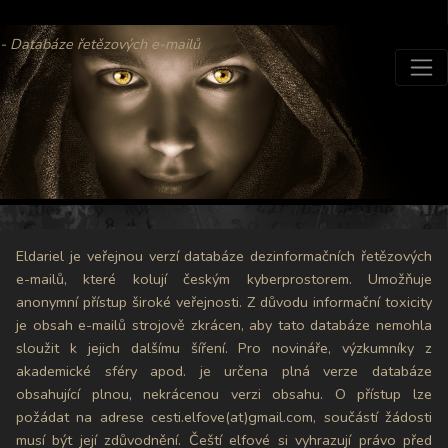
- Databáze řetězových e-mailů
Eldariel je veřejnou verzí databáze dezinformačních řetězových
e-mailů, které kolují českým kyberprostorem. Umožňuje
anonymní přístup široké veřejnosti. Z důvodu informační toxicity
je obsah e-mailů strojově zkrácen, aby tato databáze nemohla
sloužit k jejich dalšímu šíření. Pro novináře, výzkumníky z
akademické sféry apod. je určena plná verze databáze
obsahující plnou, nekrácenou verzi obsahu. O přístup lze
požádat na adrese cesti.elfove(at)gmail.com, součástí žádosti
musí být její zdůvodnění. Čeští elfové si vyhrazují právo před