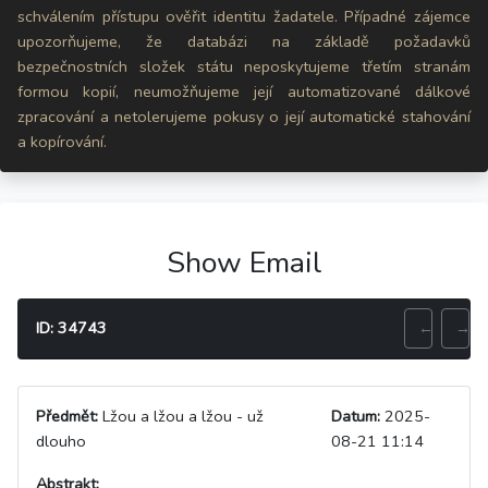
schválením přístupu ověřit identitu žadatele. Případné zájemce
upozorňujeme, že databázi na základě požadavků
bezpečnostních složek státu neposkytujeme třetím stranám
formou kopií, neumožňujeme její automatizované dálkové
zpracování a netolerujeme pokusy o její automatické stahování
a kopírování.
Show Email
ID: 34743
←
→
Předmět:
Lžou a lžou a lžou - už
Datum:
2025-
dlouho
08-21 11:14
Abstrakt: