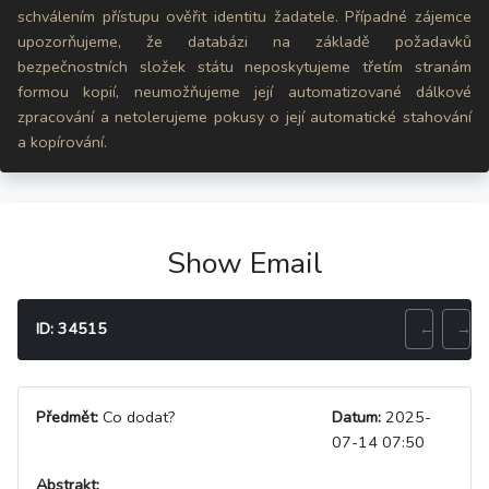
schválením přístupu ověřit identitu žadatele. Případné zájemce
upozorňujeme, že databázi na základě požadavků
bezpečnostních složek státu neposkytujeme třetím stranám
formou kopií, neumožňujeme její automatizované dálkové
zpracování a netolerujeme pokusy o její automatické stahování
a kopírování.
Show Email
ID: 34515
←
→
Předmět:
Co dodat?
Datum:
2025-
07-14 07:50
Abstrakt: