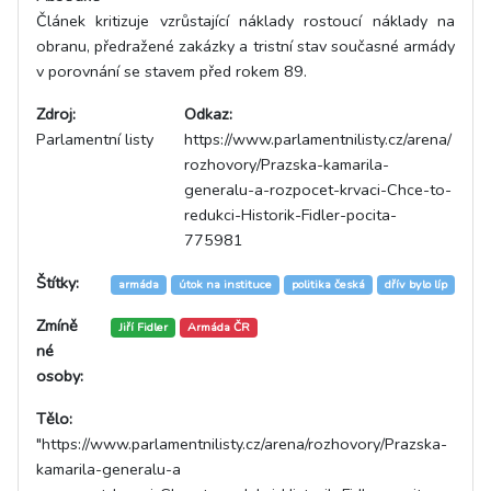
Článek kritizuje vzrůstající náklady rostoucí náklady na
obranu, předražené zakázky a tristní stav současné armády
v porovnání se stavem před rokem 89.
Zdroj:
Odkaz:
Parlamentní listy
https://www.parlamentnilisty.cz/arena/
rozhovory/Prazska-kamarila-
generalu-a-rozpocet-krvaci-Chce-to-
redukci-Historik-Fidler-pocita-
775981
Štítky:
armáda
útok na instituce
politika česká
dřív bylo líp
Zmíně
Jiří Fidler
Armáda ČR
né
osoby:
Tělo:
"https://www.parlamentnilisty.cz/arena/rozhovory/Prazska-
kamarila-generalu-a