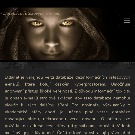
- Databáze řetězových e-mailů
Eldariel je veřejnou verzí databáze dezinformačních řetězových
e-mailů, které kolují českým kyberprostorem. Umožňuje
anonymní přístup široké veřejnosti. Z důvodu informační toxicity
je obsah e-mailů strojově zkrácen, aby tato databáze nemohla
sloužit k jejich dalšímu šíření. Pro novináře, výzkumníky z
akademické sféry apod. je určena plná verze databáze
obsahující plnou, nekrácenou verzi obsahu. O přístup lze
požádat na adrese cesti.elfove(at)gmail.com, součástí žádosti
musí být její zdůvodnění. Čeští elfové si vyhrazují právo před