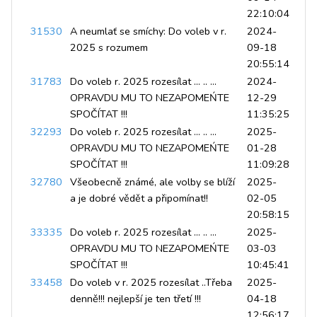
22:10:04
31530
A neumlať se smíchy: Do voleb v r.
2024-
2025 s rozumem
09-18
20:55:14
31783
Do voleb r. 2025 rozesílat ... .. ...
2024-
OPRAVDU MU TO NEZAPOMEŃTE
12-29
SPOČÍTAT !!!
11:35:25
32293
Do voleb r. 2025 rozesílat ... .. ...
2025-
OPRAVDU MU TO NEZAPOMEŃTE
01-28
SPOČÍTAT !!!
11:09:28
32780
Všeobecně známé, ale volby se blíží
2025-
a je dobré vědět a připomínat!!
02-05
20:58:15
33335
Do voleb r. 2025 rozesílat ... .. ...
2025-
OPRAVDU MU TO NEZAPOMEŃTE
03-03
SPOČÍTAT !!!
10:45:41
33458
Do voleb v r. 2025 rozesílat ..Třeba
2025-
denně!!! nejlepší je ten třetí !!!
04-18
12:56:17