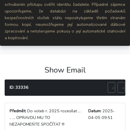
schválením přístupu ověřit identitu žadatele. Případné zájemce
upozorňujeme, že databázi na základě požadavků
bezpečnostních složek státu neposkytujeme třetím stranám
formou kopií, neumožňujeme její automatizované dálkové
zpracování a netolerujeme pokusy o její automatické stahování
a kopírování.
Show Email
ID: 33336
←
→
Předmět:
Do voleb r. 2025 rozesílat ...
Datum:
2025-
.. ... OPRAVDU MU TO
04-05 09:51
NEZAPOMEŃTE SPOČÍTAT !!!