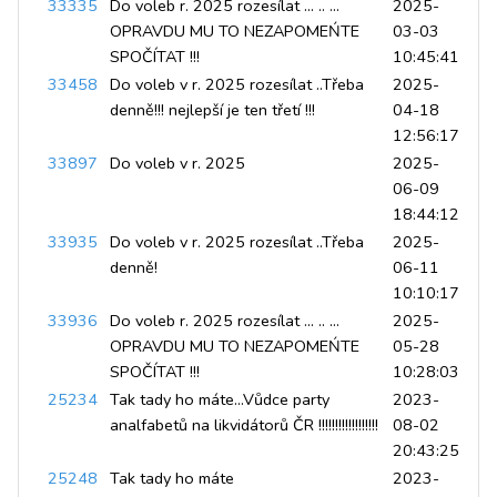
33335
Do voleb r. 2025 rozesílat ... .. ...
2025-
OPRAVDU MU TO NEZAPOMEŃTE
03-03
SPOČÍTAT !!!
10:45:41
33458
Do voleb v r. 2025 rozesílat ..Třeba
2025-
denně!!! nejlepší je ten třetí !!!
04-18
12:56:17
33897
Do voleb v r. 2025
2025-
06-09
18:44:12
33935
Do voleb v r. 2025 rozesílat ..Třeba
2025-
denně!
06-11
10:10:17
33936
Do voleb r. 2025 rozesílat ... .. ...
2025-
OPRAVDU MU TO NEZAPOMEŃTE
05-28
SPOČÍTAT !!!
10:28:03
25234
Tak tady ho máte...Vůdce party
2023-
analfabetů na likvidátorů ČR !!!!!!!!!!!!!!!!!!
08-02
20:43:25
25248
Tak tady ho máte
2023-