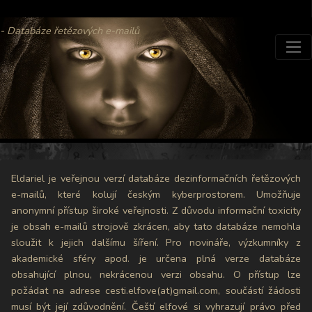
- Databáze řetězových e-mailů
Eldariel je veřejnou verzí databáze dezinformačních řetězových
e-mailů, které kolují českým kyberprostorem. Umožňuje
anonymní přístup široké veřejnosti. Z důvodu informační toxicity
je obsah e-mailů strojově zkrácen, aby tato databáze nemohla
sloužit k jejich dalšímu šíření. Pro novináře, výzkumníky z
akademické sféry apod. je určena plná verze databáze
obsahující plnou, nekrácenou verzi obsahu. O přístup lze
požádat na adrese cesti.elfove(at)gmail.com, součástí žádosti
musí být její zdůvodnění. Čeští elfové si vyhrazují právo před