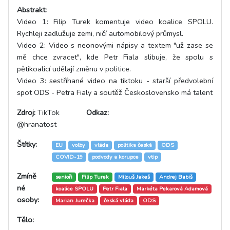
Abstrakt:
Video 1: Filip Turek komentuje video koalice SPOLU.
Rychleji zadlužuje zemi, ničí automobilový průmysl.
Video 2: Video s neonovými nápisy a textem "už zase se
mě chce zvracet", kde Petr Fiala slibuje, že spolu s
pětikoalicí udělají změnu v politice.
Video 3: sestříhané video na tiktoku - starší předvolební
spot ODS - Petra Fialy a soutěž Československo má talent
Zdroj:
TikTok
Odkaz:
@hranatost
Štítky:
EU
volby
vláda
politika česká
ODS
COVID-19
podvody a korupce
vtip
Zmíně
senioři
Filip Turek
Milouš Jakeš
Andrej Babiš
né
koalice SPOLU
Petr Fiala
Markéta Pekarová Adamová
osoby:
Marian Jurečka
česká vláda
ODS
Tělo: