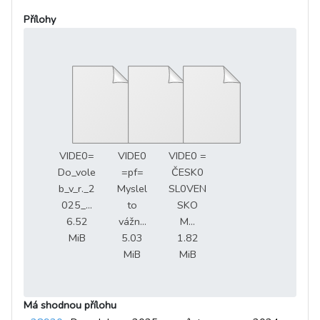
Přílohy
VIDE0=
VIDE0
VIDE0 =
Do_vole
=pf=
ČESK0
b_v_r._2
Myslel
SL0VEN
025_...
to
SKO
6.52
vážn...
M...
MiB
5.03
1.82
MiB
MiB
Má shodnou přílohu