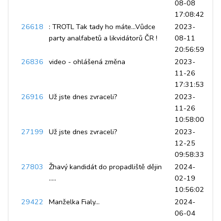
08-08
17:08:42
26618
: TROTL Tak tady ho máte...Vůdce
2023-
party analfabetů a likvidátorů ČR !
08-11
20:56:59
26836
video - ohlášená změna
2023-
11-26
17:31:53
26916
Už jste dnes zvraceli?
2023-
11-26
10:58:00
27199
Už jste dnes zvraceli?
2023-
12-25
09:58:33
27803
Žhavý kandidát do propadliště dějin
2024-
.....
02-19
10:56:02
29422
Manželka Fialy...
2024-
06-04