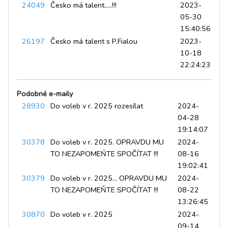
24049
Česko má talent.....!!!
2023-
05-30
15:40:56
26197
Česko má talent s P.Fialou
2023-
10-18
22:24:23
Podobné e-maily
28930
Do voleb v r. 2025 rozesílat
2024-
04-28
19:14:07
30378
Do voleb v r. 2025. OPRAVDU MU
2024-
TO NEZAPOMEŃTE SPOČÍTAT !!!
08-16
19:02:41
30379
Do voleb v r. 2025... OPRAVDU MU
2024-
TO NEZAPOMEŇTE SPOČÍTAT !!!
08-22
13:26:45
30870
Do voleb v r. 2025
2024-
09-14