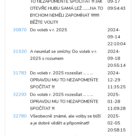
TO NEZAPOMEŇTE SPOČÍTAT !!! JAK
09-17
OTEVŘE HUBU SAMÁ LEŽ ........NA TO
09:54:43
BYCHOM NEMĚLI ZAPOMÍNAT !!!!!!!!!
BĚŽTE VOLIT!!
30870
Do voleb v r. 2025
2024-
09-14
22:10:04
31530
A neumlať se smíchy: Do voleb v r.
2024-
2025 s rozumem
09-18
20:55:14
31783
Do voleb r. 2025 rozesílat ... .. ...
2024-
OPRAVDU MU TO NEZAPOMEŃTE
12-29
SPOČÍTAT !!!
11:35:25
32293
Do voleb r. 2025 rozesílat ... .. ...
2025-
OPRAVDU MU TO NEZAPOMEŃTE
01-28
SPOČÍTAT !!!
11:09:28
32780
Všeobecně známé, ale volby se blíží
2025-
a je dobré vědět a připomínat!!
02-05
20:58:15