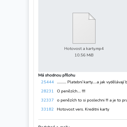
Hotovost a karty.mp4
10.56 MiB
Má shodnou přílohu
25444
........... Platební karty.....a jak vydělávají b
28231
O penězích.... !!!!
32337
o penězích to si poslechni !!! a je to p
33182
Hotovost vers. Kreditni karty