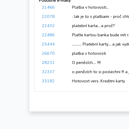
Podobné e-maily
21466
Platba v hotovosti...
22078
: Jak je to s platbami - proč ch
22432
platební karta....a proč?
22486
Plaťte kartou banka bude mít 
25444
........... Platební karty.....a jak vy
26670
platba v hotovosti
28231
O penězích.... !!!!
32337
o penězích to si poslechni !!! a
33182
Hotovost vers. Kreditni karty