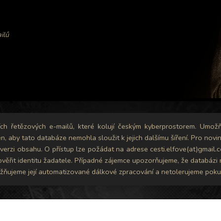
ilů
ních řetězových e-mailů, které kolují českým kyberprostorem. Umožň
en, aby tato databáze nemohla sloužit k jejich dalšímu šíření. Pro nov
erzi obsahu. O přístup lze požádat na adrese cesti.elfove(at)gmail.co
 ověřit identitu žadatele. Případné zájemce upozorňujeme, že databá
ňujeme její automatizované dálkové zpracování a netolerujeme pokusy