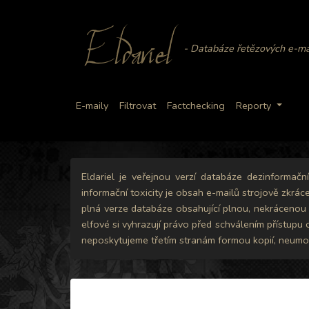
Eldariel
- Databáze řetězových e-ma
E-maily
Filtrovat
Factchecking
Reporty
Eldariel je veřejnou verzí databáze dezinformač
informační toxicity je obsah e-mailů strojově zkrác
plná verze databáze obsahující plnou, nekrácenou v
elfové si vyhrazují právo před schválením přístupu
neposkytujeme třetím stranám formou kopií, neumož