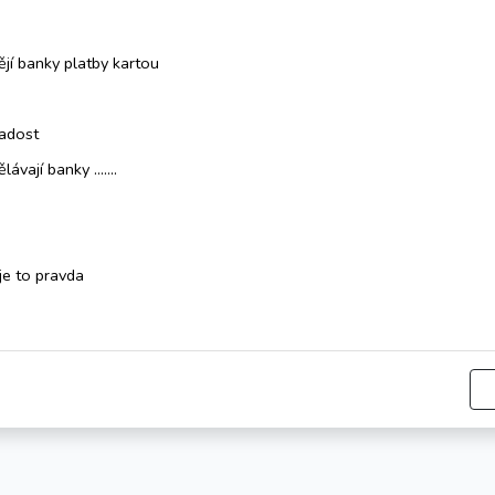
tějí banky platby kartou
radost
dělávají banky .......
 je to pravda