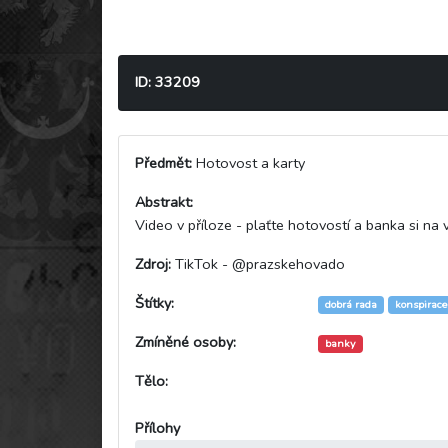
ID: 33209
Předmět:
Hotovost a karty
Abstrakt:
Video v příloze - plaťte hotovostí a banka si na 
Zdroj:
TikTok - @prazskehovado
Štítky:
dobrá rada
konspirac
Zmíněné osoby:
banky
Tělo:
Přílohy