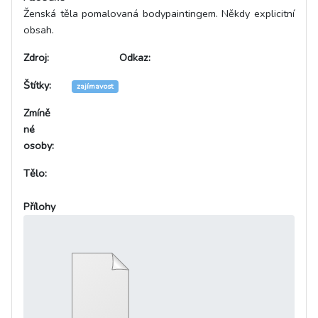
Ženská těla pomalovaná bodypaintingem. Někdy explicitní
obsah.
Zdroj:
Odkaz:
Štítky:
zajímavost
Zmíně
né
osoby:
Tělo:
Přílohy