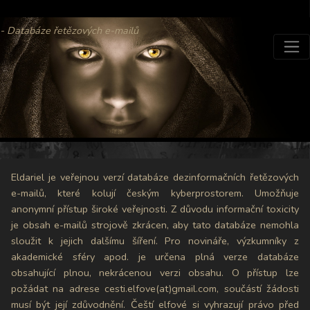
- Databáze řetězových e-mailů
Eldariel je veřejnou verzí databáze dezinformačních řetězových
e-mailů, které kolují českým kyberprostorem. Umožňuje
anonymní přístup široké veřejnosti. Z důvodu informační toxicity
je obsah e-mailů strojově zkrácen, aby tato databáze nemohla
sloužit k jejich dalšímu šíření. Pro novináře, výzkumníky z
akademické sféry apod. je určena plná verze databáze
obsahující plnou, nekrácenou verzi obsahu. O přístup lze
požádat na adrese cesti.elfove(at)gmail.com, součástí žádosti
musí být její zdůvodnění. Čeští elfové si vyhrazují právo před