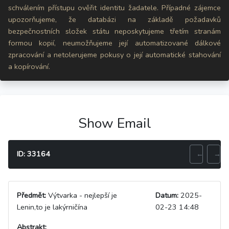
schválením přístupu ověřit identitu žadatele. Případné zájemce
upozorňujeme, že databázi na základě požadavků
bezpečnostních složek státu neposkytujeme třetím stranám
formou kopií, neumožňujeme její automatizované dálkové
zpracování a netolerujeme pokusy o její automatické stahování
a kopírování.
Show Email
ID: 33164
←
→
Předmět:
Výtvarka - nejlepší je
Datum:
2025-
Lenin,to je lakýrničína
02-23 14:48
Abstrakt: