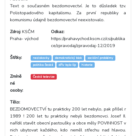
Text o současném bezdomovectví. Je to důsledek tzv.
Polistopadového kapitalismu. Za první republiky a
komunismu údajně bezdomovectví neexistovalo.
Zdroj:
KSČM
Odkaz:
Praha- východ
https://prahavychod.kscm.cz/cs/publika
ce/zpravodaj/zpravodaj-12/2019
Štítky:
neziskovky
demokratický blok
sociální problémy
politika česká
dřív bylo líp
historie
Zmíně
Česká televize
né
osoby:
Tělo:
BEZDOMOVECTVÍ tu prakticky 200 let nebylo, pak přišel r
1989 ! 200 let tu prakticky nebyli bezdomovci. Josef II.
nařídil stavět obecní pastoušky a obce měly POVINNOST v
nich ubytovat každého, kdo neměl střechu nad hlavou.