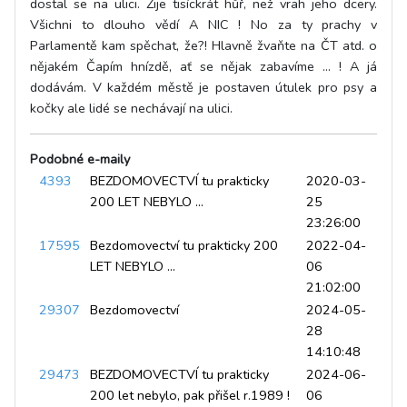
dostal se na ulici. Žije tisíckrát hůř, než vrah jeho dcery.
Všichni to dlouho vědí A NIC ! No za ty prachy v
Parlamentě kam spěchat, že?! Hlavně žvaňte na ČT atd. o
nějakém Čapím hnízdě, ať se nějak zabavíme … ! A já
dodávám. V každém městě je postaven útulek pro psy a
kočky ale lidé se nechávají na ulici.
Podobné e-maily
4393
BEZDOMOVECTVÍ tu prakticky
2020-03-
200 LET NEBYLO …
25
23:26:00
17595
Bezdomovectví tu prakticky 200
2022-04-
LET NEBYLO ...
06
21:02:00
29307
Bezdomovectví
2024-05-
28
14:10:48
29473
BEZDOMOVECTVÍ tu prakticky
2024-06-
200 let nebylo, pak přišel r.1989 !
06