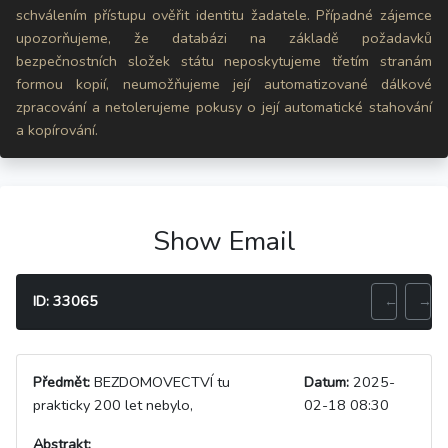
schválením přístupu ověřit identitu žadatele. Případné zájemce
upozorňujeme, že databázi na základě požadavků
bezpečnostních složek státu neposkytujeme třetím stranám
formou kopií, neumožňujeme její automatizované dálkové
zpracování a netolerujeme pokusy o její automatické stahování
a kopírování.
Show Email
ID: 33065
←
→
Předmět:
BEZDOMOVECTVÍ tu
Datum:
2025-
prakticky 200 let nebylo,
02-18 08:30
Abstrakt: