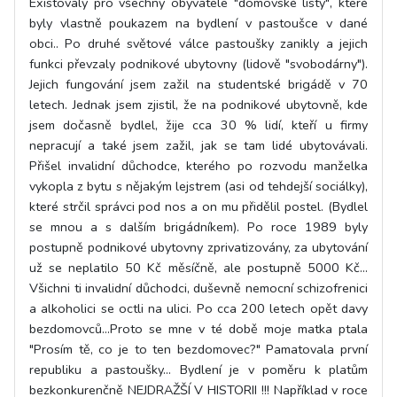
Existovaly pro všechny obyvatele "domovské listy", které
byly vlastně poukazem na bydlení v pastoušce v dané
obci.. Po druhé světové válce pastoušky zanikly a jejich
funkci převzaly podnikové ubytovny (lidově "svobodárny").
Jejich fungování jsem zažil na studentské brigádě v 70
letech. Jednak jsem zjistil, že na podnikové ubytovně, kde
jsem dočasně bydlel, žije cca 30 % lidí, kteří u firmy
nepracují a také jsem zažil, jak se tam lidé ubytovávali.
Přišel invalidní důchodce, kterého po rozvodu manželka
vykopla z bytu s nějakým lejstrem (asi od tehdejší sociálky),
které strčil správci pod nos a on mu přidělil postel. (Bydlel
se mnou a s dalším brigádníkem). Po roce 1989 byly
postupně podnikové ubytovny zprivatizovány, za ubytování
už se neplatilo 50 Kč měsíčně, ale postupně 5000 Kč...
Všichni ti invalidní důchodci, duševně nemocní schizofrenici
a alkoholici se octli na ulici. Po cca 200 letech opět davy
bezdomovců...Proto se mne v té době moje matka ptala
"Prosím tě, co je to ten bezdomovec?" Pamatovala první
republiku a pastoušky... Bydlení je v poměru k platům
bezkonkurenčně NEJDRAŽŠÍ V HISTORII !!! Například v roce