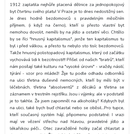
1912 zaplatila nejhůře placená dělnice za jednopokojový
byt čtvrtinu svého platu! V Praze je to dnes nedostižný sen.
Je dnes hodně bezdomovců s pravidelným měsíčním
příjmem, (i když na černo), kteří si přesto vlastní byt
nemohou dovolit, neměli by na jídlo a ostatní věci. Chtělo
by se říci "hnusný kapitalismus", jenže ten kapitalismus tu
byl i před válkou, a přesto tu nebylo sto tisíc bezdomovců.
Takže hnusný polistopadový kapitalismus, který od začátku
vychovává lidi k bezcitnosti!!! Přišel od našich "bratrů", kteří
nám posílají také kulturu na "vysoké úrovni" - vraždy, násilí,
týrání - vzor pro mládež! Žije tu podle odhadu odborníků
na ulici třetina duševně nemocných, kteří by měli být v
léčebnách, třetina "absolventů" z děcáků a třetina se
záznamem v trestním rejstříku. Jsou i výjimky, ale v podstatě
je to takhle. Že jsem zapomněl na alkoholiky? Kdybych byl
na ulici, také bych buď chlastal nebo se oběsil...Pro tupce,
kteří současný systém hájí, připomenu podstatné: I vrazi
mají ve vězení střechu nad hlavou, pravidelné jídlo a
lékařskou péči... Otec zavražděné holky začal chlastat a