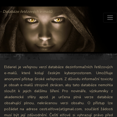
- Databáze řetězových e-mailů
Eldariel je veřejnou verzí databáze dezinformačních řetězových
e-mailů, které kolují českým kyberprostorem. Umožňuje
anonymní přístup široké veřejnosti. Z důvodu informační toxicity
je obsah e-mailů strojově zkrácen, aby tato databáze nemohla
sloužit k jejich dalšímu šíření. Pro novináře, výzkumníky z
akademické sféry apod. je určena plná verze databáze
obsahující plnou, nekrácenou verzi obsahu. O přístup lze
požádat na adrese cesti.elfove(at)gmail.com, součástí žádosti
musí být její zdůvodnění. Čeští elfové si vyhrazují právo před