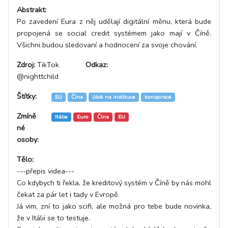
Abstrakt:
Po zavedení Eura z něj udělají digitální měnu, která bude
propojená se social credit systémem jako mají v Číně.
Všichni budou sledovaní a hodnocení za svoje chování.
Zdroj:
TikTok
Odkaz:
@nighttchild
Štítky:
EU
Čína
útok na instituce
konspirace
Zmíně
Itálie
Euro
Čína
EU
né
osoby:
Tělo:
---přepis videa---
Co kdybych ti řekla, že kreditový systém v Číně by nás mohl
čekat za pár let i tady v Evropě.
Já vim, zní to jako scifi, ale možná pro tebe bude novinka,
že v Itálii se to testuje.