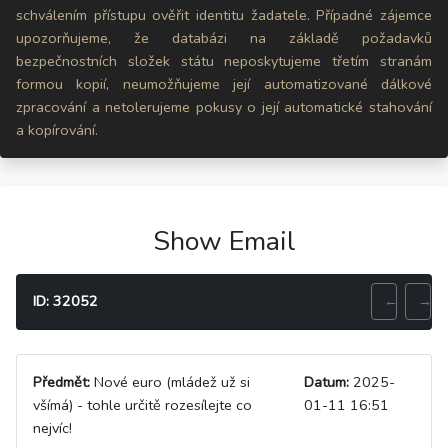
schválením přístupu ověřit identitu žadatele. Případné zájemce
upozorňujeme, že databázi na základě požadavků
bezpečnostních složek státu neposkytujeme třetím stranám
formou kopií, neumožňujeme její automatizované dálkové
zpracování a netolerujeme pokusy o její automatické stahování
a kopírování.
Show Email
ID: 32052
←
→
Předmět:
Nové euro (mládež už si
Datum:
2025-
všímá) - tohle určitě rozesílejte co
01-11 16:51
nejvíc!