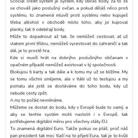
Scocial credit system je systém, kdy sbíráš body, za to že
se chováš jako poslušný ovčan, a pokud děláš něco proti
systému, to znamená mluvíš proti systému nebo kupuješ
třeba alkohol v obchodě místo toho, aby jsi kupoval
plenky, tak ti odebírají body.
Může to dopadnout až tak, že nemůžeš cestovat, ať už
vlakem první třídou, nemůžeš vycestovat do zahraničí a tak
dál, je to prostě hra.
Kde si musíš hrát na dobrýho poslušnýho občanam v
opačném případě nemůžeš existovat v tý společnosti.
Blokujou ti karty a tak dále a k tomu my už se blížíme. My
se tomu všichni smějeme, ale v Itálii už to testujou a my
pomalu ale jistě se dostáváme do toho bodu, kdy už
nebude cesty zpět.
A my to pořád nevnímáme.
Můžeme se dostat do bodu, kdy v Evropě bude to samý, a
aby se tenhle systém mohl nastolit i v Evropě, tak
potřebujeme digitální měnu pro všechny státy EU.
To znamená digitální Euro. Takže pokus se ptáš, proč náš
pan prezident tak moc tlačí na to přijetí Eura, tak je to kvůli