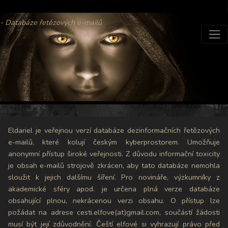
- Databáze řetězových e-mailů
Eldariel je veřejnou verzí databáze dezinformačních řetězových
e-mailů, které kolují českým kyberprostorem. Umožňuje
anonymní přístup široké veřejnosti. Z důvodu informační toxicity
je obsah e-mailů strojově zkrácen, aby tato databáze nemohla
sloužit k jejich dalšímu šíření. Pro novináře, výzkumníky z
akademické sféry apod. je určena plná verze databáze
obsahující plnou, nekrácenou verzi obsahu. O přístup lze
požádat na adrese cesti.elfove(at)gmail.com, součástí žádosti
musí být její zdůvodnění. Čeští elfové si vyhrazují právo před