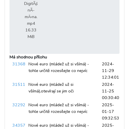
DigitÃ¡l
nÃ­
mÄ›na.
mp4
16.33
MiB
Má shodnou přílohu
31368
Nové euro (mládež už si všímá) -
2024-
tohle určitě rozesílejte co nejvíc
11-29
12:34:01
31511
Nové euro (mládež už si
2024-
všímá),otevírají se jim oči
11-25
00:30:40
32292
Nové euro (mládež už si všímá) -
2025-
tohle určitě rozesílejte co nejvíc
01-17
09:32:53
34357
Nové euro (mládež už si všímá) -
2025-