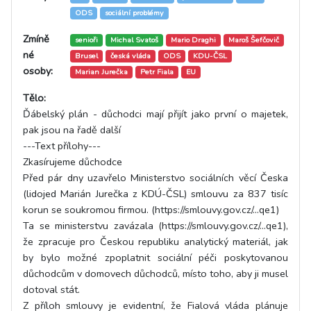
ODS
sociální problémy
Zmíně
senioři
Michal Svatoš
Mario Draghi
Maroš Šefčovič
né
Brusel
česká vláda
ODS
KDU-ČSL
osoby:
Marian Jurečka
Petr Fiala
EU
Tělo:
Ďábelský plán - důchodci mají přijít jako první o majetek,
pak jsou na řadě další
---Text přílohy---
Zkasírujeme důchodce
Před pár dny uzavřelo Ministerstvo sociálních věcí Česka
(lidojed Marián Jurečka z KDÚ-ČSL) smlouvu za 837 tisíc
korun se soukromou firmou. (https://smlouvy.gov.cz/…qe1)
Ta se ministerstvu zavázala (https://smlouvy.gov.cz/…qe1),
že zpracuje pro Českou republiku analytický materiál, jak
by bylo možné zpoplatnit sociální péči poskytovanou
důchodcům v domovech důchodců, místo toho, aby ji musel
dotoval stát.
Z příloh smlouvy je evidentní, že Fialová vláda plánuje