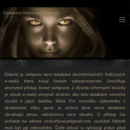
- Databáze řetězových e-mailů
Eldariel je veřejnou verzí databáze dezinformačních řetězových
e-mailů, které kolují českým kyberprostorem. Umožňuje
anonymní přístup široké veřejnosti. Z důvodu informační toxicity
je obsah e-mailů strojově zkrácen, aby tato databáze nemohla
sloužit k jejich dalšímu šíření. Pro novináře, výzkumníky z
akademické sféry apod. je určena plná verze databáze
obsahující plnou, nekrácenou verzi obsahu. O přístup lze
požádat na adrese cesti.elfove(at)gmail.com, součástí žádosti
musí být její zdůvodnění. Čeští elfové si vyhrazují právo před