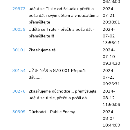
06:18:00
29972
udělá se Ti zle od žaludku, přečti a
2024-
pošli dál i svým dětem a vnoučatům a
07-21
přemýšlejte
20:38:01
30039
Udělá se Ti zle - přečti a pošli dál -
2024-
přemýšlejte !!!
07-02
13:56:11
30101
Zkasírujeme tě
2024-
07-10
09:34:30
30154
UŽ JE NÁS 5 870 001 Přepošli
2024-
dál,........
07-23
09:26:31
30276
Zkasírujeme důchodce ... přemýšlejte,
2024-
udělá se ti zle, přečti a pošli dál
08-12
11:50:06
30309
Důchodci - Public Enemy
2024-
08-04
18:44:09