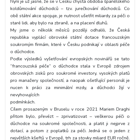
Nyní je už jasné, že se v Česku chystá obdoba španělského
koldůmování důchodců – tzv. jurečkování důchodců. Co
obě státní akce spojuje, je nutnost ušetřit miliardy za péči o
staré lidi, aby bylo na zbraně, a na placení dluhů.
My jsme o několik měsíců později odhalili, že Česká
republika vyplácí obrovské státní dotace francouzským
soukromým firmám, které v Česku podnikají v oblasti péče
o důchodce.
Podle výsledků vyšetřování evropských novinářů se tato
“francouzská péče” o důchodce stala v Evropě zdrojem
obrovských zisků pro soukromé investory, vysokých platů
pro manažery společností, a naopak ošetřující personál je
nucen k práci za minimální mzdy, a důchodci žijí v
nevyhovujících
podmínkách.
Cílem prosazeným v Bruselu v roce 2021 Mariem Draghi
přitom bylo, převézt – zprivatizovat – veškerou péči o
důchodce na soukromé společnosti, a platit ji nejprve z
dotací, a potom z poplatků za péči. Jedná se o jeden z
největších kšeftů v Evropě, trh za stovky miliard EUR ročně.