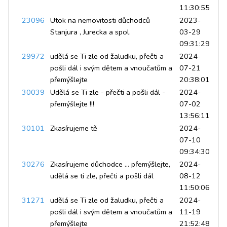
11:30:55
23096
Utok na nemovitosti důchodců
2023-
Stanjura , Jurecka a spol.
03-29
09:31:29
29972
udělá se Ti zle od žaludku, přečti a
2024-
pošli dál i svým dětem a vnoučatům a
07-21
přemýšlejte
20:38:01
30039
Udělá se Ti zle - přečti a pošli dál -
2024-
přemýšlejte !!!
07-02
13:56:11
30101
Zkasírujeme tě
2024-
07-10
09:34:30
30276
Zkasírujeme důchodce ... přemýšlejte,
2024-
udělá se ti zle, přečti a pošli dál
08-12
11:50:06
31271
udělá se Ti zle od žaludku, přečti a
2024-
pošli dál i svým dětem a vnoučatům a
11-19
přemýšlejte
21:52:48