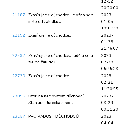
12-12
20:20:00
21187
Zkasírujeme důchodce....možná se ti
2023-
mzle od žaludku....
01-05
19:11:39
22192
Zkasírujeme důchodce....
2023-
01-26
21:46:07
22492
Zkasírujeme důchodce.... udělá se ti
2023-
zle od žaludku...
02-28
05:45:23
22720
Zkasírujeme důchodce
2023-
02-21
11:30:55
23096
Utok na nemovitosti důchodců
2023-
Stanjura , Jurecka a spol.
03-29
09:31:29
23257
PRO RADOST DŮCHODCŮ
2023-
04-04