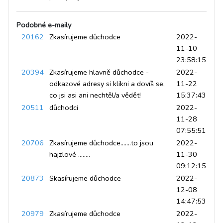
Podobné e-maily
20162
Zkasírujeme důchodce
2022-
11-10
23:58:15
20394
Zkasírujeme hlavně důchodce -
2022-
odkazové adresy si klikni a dovíš se,
11-22
co jsi asi ani nechtěl/a vědět!
15:37:43
20511
důchodci
2022-
11-28
07:55:51
20706
Zkasírujeme důchodce.......to jsou
2022-
hajzlové ........
11-30
09:12:15
20873
Skasírujeme důchodce
2022-
12-08
14:47:53
20979
Zkasírujeme důchodce
2022-