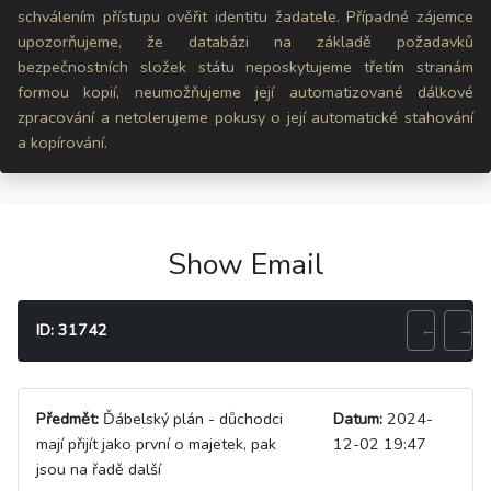
schválením přístupu ověřit identitu žadatele. Případné zájemce
upozorňujeme, že databázi na základě požadavků
bezpečnostních složek státu neposkytujeme třetím stranám
formou kopií, neumožňujeme její automatizované dálkové
zpracování a netolerujeme pokusy o její automatické stahování
a kopírování.
Show Email
ID: 31742
←
→
Předmět:
Ďábelský plán - důchodci
Datum:
2024-
mají přijít jako první o majetek, pak
12-02 19:47
jsou na řadě další