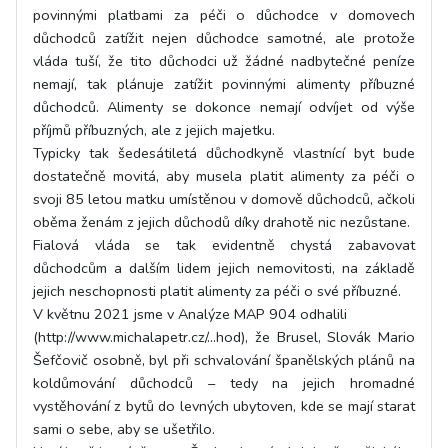
povinnými platbami za péči o důchodce v domovech
důchodců zatížit nejen důchodce samotné, ale protože
vláda tuší, že tito důchodci už žádné nadbytečné peníze
nemají, tak plánuje zatížit povinnými alimenty příbuzné
důchodců. Alimenty se dokonce nemají odvíjet od výše
příjmů příbuzných, ale z jejich majetku.
Typicky tak šedesátiletá důchodkyně vlastnící byt bude
dostatečně movitá, aby musela platit alimenty za péči o
svoji 85 letou matku umístěnou v domově důchodců, ačkoli
oběma ženám z jejich důchodů díky drahotě nic nezůstane.
Fialová vláda se tak evidentně chystá zabavovat
důchodcům a dalším lidem jejich nemovitosti, na základě
jejich neschopnosti platit alimenty za péči o své příbuzné.
V květnu 2021 jsme v Analýze MAP 904 odhalili
(http://www.michalapetr.cz/…hod), že Brusel, Slovák Mario
Šefčovič osobně, byl při schvalování španělských plánů na
koldůmování důchodců – tedy na jejich hromadné
vystěhování z bytů do levných ubytoven, kde se mají starat
sami o sebe, aby se ušetřilo.