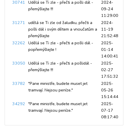
30741
Udělá se Ti zle - přečti a pošli dál -
2024-
přemýšlejte !!!
09-24
11:29:00
31271
udělá se Ti zle od žaludku, přečti a
2024-
pošli dál i svým dětem a vnoučatům a
11-19
přemýšlejte
21:52:48
32262
Udělá se Ti zle - přečti a pošli dál -
2025-
popřemýšlejte !
01-14
14:00:41
33050
Udělá se Ti zle - přečti a pošlidál -
2025-
přemýšlejte !!!
02-27
17:51:32
33782
"Pane ministře, budete muset jet
2025-
tramvají. Nejsou peníze."
05-26
15:14:44
34292
"Pane ministře, budete muset jet
2025-
tramvají. Nejsou peníze."
07-17
08:17:40