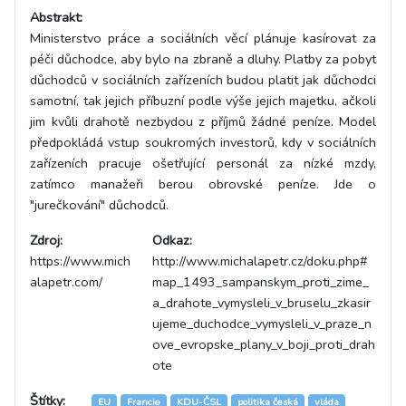
Abstrakt:
Ministerstvo práce a sociálních věcí plánuje kasírovat za
péči důchodce, aby bylo na zbraně a dluhy. Platby za pobyt
důchodců v sociálních zařízeních budou platit jak důchodci
samotní, tak jejich příbuzní podle výše jejich majetku, ačkoli
jim kvůli drahotě nezbydou z příjmů žádné peníze. Model
předpokládá vstup soukromých investorů, kdy v sociálních
zařízeních pracuje ošetřující personál za nízké mzdy,
zatímco manažeři berou obrovské peníze. Jde o
"jurečkování" důchodců.
Zdroj:
Odkaz:
https://www.mich
http://www.michalapetr.cz/doku.php#
alapetr.com/
map_1493_sampanskym_proti_zime_
a_drahote_vymysleli_v_bruselu_zkasir
ujeme_duchodce_vymysleli_v_praze_n
ove_evropske_plany_v_boji_proti_drah
ote
Štítky:
EU
Francie
KDU-ČSL
politika česká
vláda