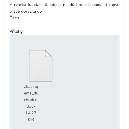
A rvačka kapitalistů, kdo si na důchodcích namastí kapsu
právě dorazila do
Čech...........
Přílohy
Zkasiruj
eme_du
chodce.
docx
14.27
KiB