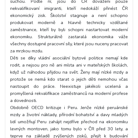
suchou. Podle ní, jsou do ČR dováženi pouze
nekvalifikovaní imigranti, kteří nedokáží přinést ČR
ekonomický zisk. Školství stagnuje a není schopno
produkovat moderně a hlavně technicky vzdělané
zaměstnance, kteří by byli schopni nastartovat moderní
ekonomiku. Strukturálně zastaralá ekonomika váže
všechny dostupné pracovní síly, které jsou nuceny pracovat
za mrzkou mzdu.
Děti se díky vládní asociální bytové politice nemají kde
rodit, a nejsou pro ně ani místa ani v mateřských školách,
když už náhodou přijdou na svět. Ženy mají nízké mzdy a
protože se nemá kdo starat o jejich děti nemohou včas
nastoupit do práce. Neexistuje jakékoli ucelená a
promyšlená rekvalifikace zaměstnanců na moderní profese
a dovednosti.
Obdobně OECD kritizuje i Peru. Jenže nízké peruánské
mzdy a životní náklady, přírodní bohatství a davy mladých
lidí umožňují Peru zahájit nejdříve přechod na ekonomiku
levných montoven, jako tomu bylo v ČR před 30 lety, a
teprve na základě zvýšených zisků, přejít k budování