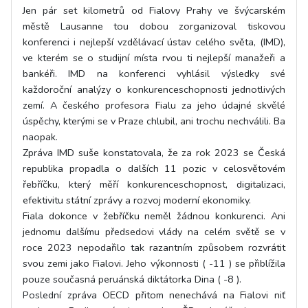
Jen pár set kilometrů od Fialovy Prahy ve švýcarském
městě Lausanne tou dobou zorganizoval tiskovou
konferenci i nejlepší vzdělávací ústav celého světa, (IMD),
ve kterém se o studijní místa rvou ti nejlepší manažeři a
bankéři. IMD na konferenci vyhlásil výsledky své
každoroční analýzy o konkurenceschopnosti jednotlivých
zemí. A českého profesora Fialu za jeho údajné skvělé
úspěchy, kterými se v Praze chlubil, ani trochu nechválili. Ba
naopak.
Zpráva IMD suše konstatovala, že za rok 2023 se Česká
republika propadla o dalších 11 pozic v celosvětovém
řebříčku, který měří konkurenceschopnost, digitalizaci,
efektivitu státní zprávy a rozvoj moderní ekonomiky.
Fiala dokonce v žebříčku neměl žádnou konkurenci. Ani
jednomu dalšímu předsedovi vlády na celém světě se v
roce 2023 nepodařilo tak razantním způsobem rozvrátit
svou zemi jako Fialovi. Jeho výkonnosti ( -11 ) se přiblížila
pouze současná peruánská diktátorka Dina ( -8 ).
Poslední zpráva OECD přitom nenechává na Fialovi niť