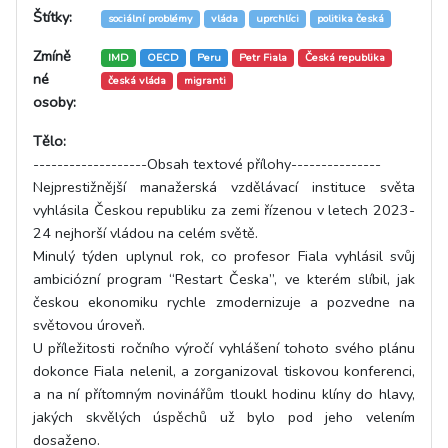
Štítky:
sociální problémy
vláda
uprchlíci
politika česká
Zmíně
IMD
OECD
Peru
Petr Fiala
Česká republika
né
česká vláda
migranti
osoby:
Tělo:
-------------------Obsah textové přílohy---------------
Nejprestižnější manažerská vzdělávací instituce světa
vyhlásila Českou republiku za zemi řízenou v letech 2023-
24 nejhorší vládou na celém světě.
Minulý týden uplynul rok, co profesor Fiala vyhlásil svůj
ambiciózní program “Restart Česka”, ve kterém slíbil, jak
českou ekonomiku rychle zmodernizuje a pozvedne na
světovou úroveň.
U příležitosti ročního výročí vyhlášení tohoto svého plánu
dokonce Fiala nelenil, a zorganizoval tiskovou konferenci,
a na ní přítomným novinářům tloukl hodinu klíny do hlavy,
jakých skvělých úspěchů už bylo pod jeho velením
dosaženo.