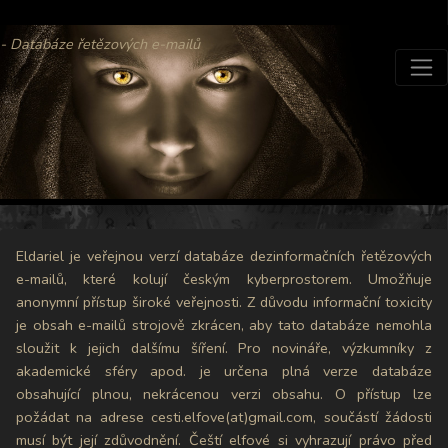
- Databáze řetězových e-mailů
Eldariel je veřejnou verzí databáze dezinformačních řetězových
e-mailů, které kolují českým kyberprostorem. Umožňuje
anonymní přístup široké veřejnosti. Z důvodu informační toxicity
je obsah e-mailů strojově zkrácen, aby tato databáze nemohla
sloužit k jejich dalšímu šíření. Pro novináře, výzkumníky z
akademické sféry apod. je určena plná verze databáze
obsahující plnou, nekrácenou verzi obsahu. O přístup lze
požádat na adrese cesti.elfove(at)gmail.com, součástí žádosti
musí být její zdůvodnění. Čeští elfové si vyhrazují právo před