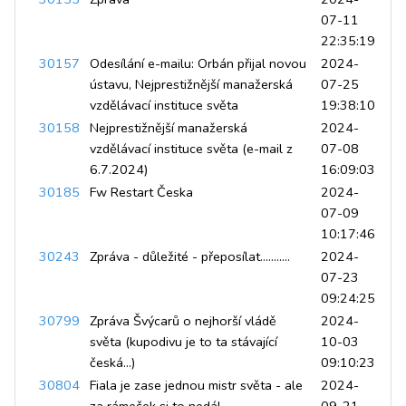
07-11
22:35:19
30157
Odesílání e-mailu: Orbán přijal novou
2024-
ústavu, Nejprestižnější manažerská
07-25
vzdělávací instituce světa
19:38:10
30158
Nejprestižnější manažerská
2024-
vzdělávací instituce světa (e-mail z
07-08
6.7.2024)
16:09:03
30185
Fw Restart Česka
2024-
07-09
10:17:46
30243
Zpráva - důležité - přeposílat...........
2024-
07-23
09:24:25
30799
Zpráva Švýcarů o nejhorší vládě
2024-
světa (kupodivu je to ta stávající
10-03
česká...)
09:10:23
30804
Fiala je zase jednou mistr světa - ale
2024-