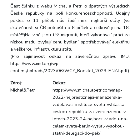
Část článku z webu Michal a Petr, o špatných výsledcích
České republiky na poli konkurenceschopnosti. Údajný
pokles o 11 příček nás řadí mezi nejhorší státy (ve
skutečnosti si ČR polepšila o 8 příček a celkově je na 18.
místě!!!)Na vině jsou též migranti, kteří vykonávají práci za
nízkou mzdu, zvyšují cenu bydlení, spotřebovávají elektřinu
a veškerou infrastrukturu státu.
(Pro zajímavost odkaz na závěrečnou zprávu IMD:
https://www.imd.org/wp-
content/uploads/2023/06/WCY_Booklet_2023-FINAL.pdf)
Zdroj:
Odkaz:
Michal&Petr
https://www.michalapetr.com/map-
2022-nejprestiznejsi-manazerska-
vzdelavaci-instituce-sveta-vyhlasila-
ceskou-republiku-za-zemi-rizenou-v-
letech-2023-24-nejhorsi-vladou-na-
celem-svete-berlin-vyslal-vysokou-
statni-delegaci-do-pek/