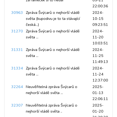
za rámeček si to nedá!
09-21
22:00:36
30963
Zpráva Švýcarů o nejhorší vládě
2024-
světa (kupodivu je to ta stávající
10-15
česká...)
09:23:51
31270
Zpráva Švýcarů o nejhorší vládě
2024-
světa ...
11-20
10:03:51
31331
Zpráva Švýcarů o nejhorší vládě
2024-
světa ...
11-25
11:49:13
31334
Zpráva Švýcarů o nejhorší vládě
2024-
světa ...
11-24
12:37:00
32264
Neuvěřitelná zpráva Švýcarů o
2025-
nejhorší vládě světa ...
01-13
22:06:11
32307
Neuvěřitelná zpráva Švýcarů o
2025-
nejhorší vládě světa ..
01-20