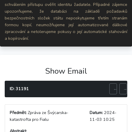
schválením přístupu ověřit identitu žadatele. Případné zájemce
upozorňujeme, že databázi na základě požadavků
bezpečnostních složek státu neposkytujeme třetím stranám
formou kopií, neumožňujeme její automatizované dálkové
zpracování a netolerujeme pokusy o její automatické stahování
a kopírování.
Show Email
ID: 31191
←
→
Předmět:
Zpráva ze Švýcarska-
Datum:
2024-
katastrofta pro Fialu
11-03 10:25
Abstrakt: