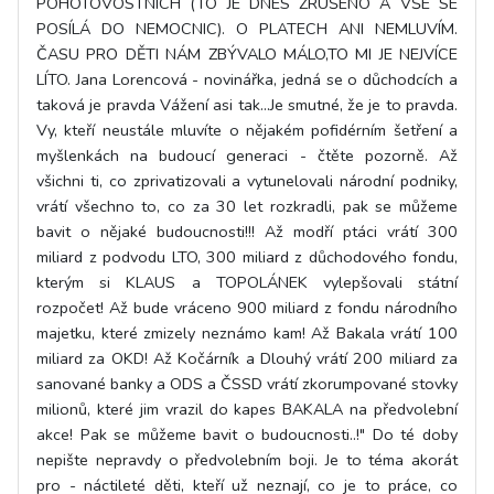
POHOTOVOSTNÍCH (TO JE DNES ZRUŠENO A VŠE SE
POSÍLÁ DO NEMOCNIC). O PLATECH ANI NEMLUVÍM.
ČASU PRO DĚTI NÁM ZBÝVALO MÁLO,TO MI JE NEJVÍCE
LÍTO. Jana Lorencová - novinářka, jedná se o důchodcích a
taková je pravda Vážení asi tak...Je smutné, že je to pravda.
Vy, kteří neustále mluvíte o nějakém pofidérním šetření a
myšlenkách na budoucí generaci - čtěte pozorně. Až
všichni ti, co zprivatizovali a vytunelovali národní podniky,
vrátí všechno to, co za 30 let rozkradli, pak se můžeme
bavit o nějaké budoucnosti!!! Až modří ptáci vrátí 300
miliard z podvodu LTO, 300 miliard z důchodového fondu,
kterým si KLAUS a TOPOLÁNEK vylepšovali státní
rozpočet! Až bude vráceno 900 miliard z fondu národního
majetku, které zmizely neznámo kam! Až Bakala vrátí 100
miliard za OKD! Až Kočárník a Dlouhý vrátí 200 miliard za
sanované banky a ODS a ČSSD vrátí zkorumpované stovky
milionů, které jim vrazil do kapes BAKALA na předvolební
akce! Pak se můžeme bavit o budoucnosti..!" Do té doby
nepište nepravdy o předvolebním boji. Je to téma akorát
pro - náctileté děti, kteří už neznají, co je to práce, co