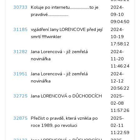
30733
Koluje po internetu.....................to je
2024-
pravdivé......................
09-10
09:04:50
31185
vyjádření Jany LORENCOVE před její
2024-
smrtí !!!!!winkler
10-19
17:58:12
31282
Jana Lorencová - již zemřelá
2024-
novinářka
11-20
11:46:24
31951
Jana Lorencová - již zemřelá
2024-
novinářka
12-12
20:56:22
32725
Jana LORENCOVÁ o DŮCHODCÍCH
2025-
02-08
11:57:26
32875
Přečíst o pravdě, která vznikla po
2025-
roce 1989, po revoluci
02-11
11:22:59