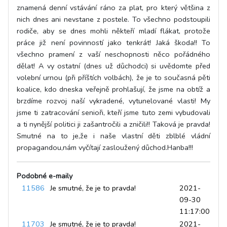
znamená denní vstávání ráno za plat, pro který většina z
nich dnes ani nevstane z postele. To všechno podstoupili
rodiče, aby se dnes mohli někteří mladí flákat, protože
práce již není povinností jako tenkrát! Jaká škoda!! To
všechno pramení z vaší neschopnosti něco pořádného
dělat! A vy ostatní (dnes už důchodci) si uvědomte před
volební urnou (při příštích volbách), že je to současná pěti
koalice, kdo dneska veřejně prohlašují, že jsme na obtíž a
brzdíme rozvoj naší vykradené, vytunelované vlasti! My
jsme ti zatracování senioři, kteří jsme tuto zemi vybudovali
a ti nynější politici ji zašantročili a zničili!! Taková je pravda!
Smutné na to je,že i naše vlastní děti zblblé vládní
propagandou,nám vyčítají zasloužený důchod.Hanba!!!
Podobné e-maily
11586
Je smutné, že je to pravda!
2021-
09-30
11:17:00
11703
Je smutné, že je to pravda!
2021-