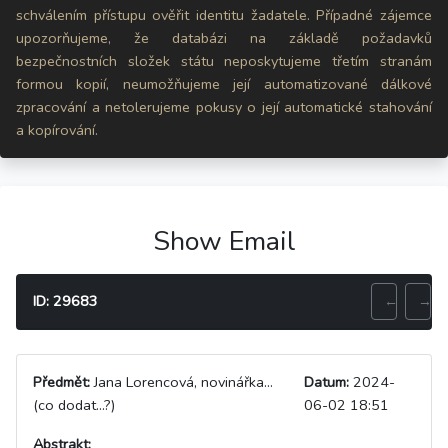
schválením přístupu ověřit identitu žadatele. Případné zájemce
upozorňujeme, že databázi na základě požadavků
bezpečnostních složek státu neposkytujeme třetím stranám
formou kopií, neumožňujeme její automatizované dálkové
zpracování a netolerujeme pokusy o její automatické stahování
a kopírování.
Show Email
ID: 29683
←
→
Předmět:
Jana Lorencová, novinářka...
Datum:
2024-
(co dodat...?)
06-02 18:51
Abstrakt: