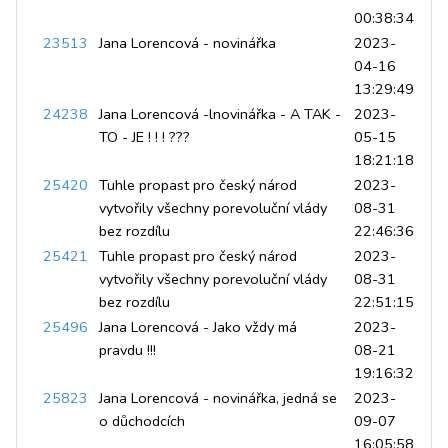
00:38:34
23513
Jana Lorencová - novinářka
2023-
04-16
13:29:49
24238
Jana Lorencová -lnovinářka - A TAK -
2023-
TO - JE ! ! ! ???
05-15
18:21:18
25420
Tuhle propast pro český národ
2023-
vytvořily všechny porevoluční vlády
08-31
bez rozdílu
22:46:36
25421
Tuhle propast pro český národ
2023-
vytvořily všechny porevoluční vlády
08-31
bez rozdílu
22:51:15
25496
Jana Lorencová - Jako vždy má
2023-
pravdu !!!
08-21
19:16:32
25823
Jana Lorencová - novinářka, jedná se
2023-
o důchodcích
09-07
16:05:58