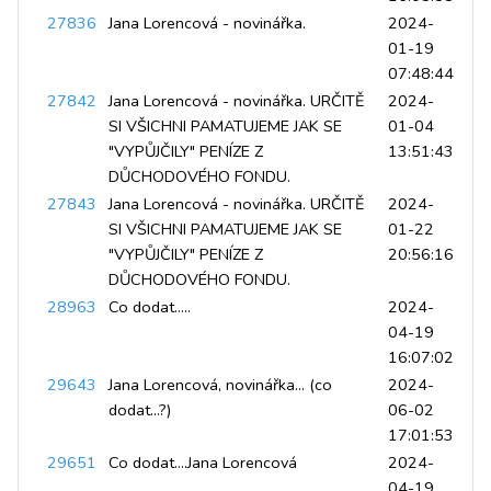
27836
Jana Lorencová - novinářka.
2024-
01-19
07:48:44
27842
Jana Lorencová - novinářka. URČITĚ
2024-
SI VŠICHNI PAMATUJEME JAK SE
01-04
"VYPŮJČILY" PENÍZE Z
13:51:43
DŮCHODOVÉHO FONDU.
27843
Jana Lorencová - novinářka. URČITĚ
2024-
SI VŠICHNI PAMATUJEME JAK SE
01-22
"VYPŮJČILY" PENÍZE Z
20:56:16
DŮCHODOVÉHO FONDU.
28963
Co dodat.....
2024-
04-19
16:07:02
29643
Jana Lorencová, novinářka... (co
2024-
dodat...?)
06-02
17:01:53
29651
Co dodat....Jana Lorencová
2024-
04-19