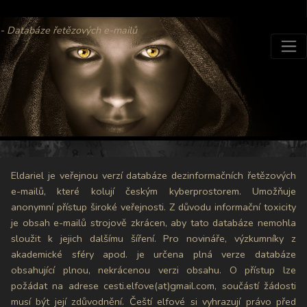
- Databáze řetězových e-mailů
Eldariel je veřejnou verzí databáze dezinformačních řetězových
e-mailů, které kolují českým kyberprostorem. Umožňuje
anonymní přístup široké veřejnosti. Z důvodu informační toxicity
je obsah e-mailů strojově zkrácen, aby tato databáze nemohla
sloužit k jejich dalšímu šíření. Pro novináře, výzkumníky z
akademické sféry apod. je určena plná verze databáze
obsahující plnou, nekrácenou verzi obsahu. O přístup lze
požádat na adrese cesti.elfove(at)gmail.com, součástí žádosti
musí být její zdůvodnění. Čeští elfové si vyhrazují právo před