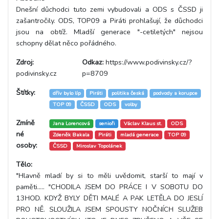
Dnešní důchodci tuto zemi vybudovali a ODS s ČSSD ji
zašantročily. ODS, TOP09 a Piráti prohlašují, že důchodci
jsou na obtíž. Mladší generace "-cetiletých" nejsou
schopny dělat něco pořádného.
Zdroj:
Odkaz:
https://www.podivinsky.cz/?
podivinsky.cz
p=8709
Štítky:
dřív bylo líp
Piráti
politika česká
podvody a korupce
TOP 09
ČSSD
ODS
volby
Zmíně
Jana Lorencová
senioři
Václav Klaus st.
ODS
né
Zdeněk Bakala
Piráti
mladá generace
TOP 09
osoby:
ČSSD
Miroslav Topolánek
Tělo:
"Hlavně mladí by si to měli uvědomit, starší to mají v
paměti..... "CHODILA JSEM DO PRÁCE I V SOBOTU DO
13HOD. KDYŽ BYLY DĚTI MALÉ A PAK LETĚLA DO JESLÍ
PRO NĚ. SLOUŽILA JSEM SPOUSTY NOČNÍCH SLUŽEB