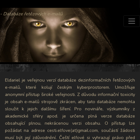
- Databáze řetězových e-mailů
Eldariel je veřejnou verzí databáze dezinformačních řetězových
e-mailů, které kolují českým kyberprostorem. Umožňuje
anonymní přístup široké veřejnosti. Z důvodu informační toxicity
je obsah e-mailů strojově zkrácen, aby tato databáze nemohla
sloužit k jejich dalšímu šíření. Pro novináře, výzkumníky z
akademické sféry apod. je určena plná verze databáze
obsahující plnou, nekrácenou verzi obsahu. O přístup lze
požádat na adrese cesti.elfove(at)gmail.com, součástí žádosti
musí být její zdůvodnění. Čeští elfové si vyhrazují právo před