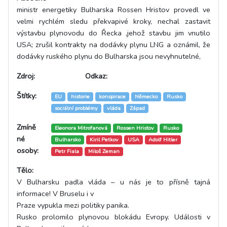
ministr energetiky Bulharska Rossen Hristov provedl ve
velmi rychlém sledu překvapivé kroky, nechal zastavit
výstavbu plynovodu do Řecka ,jehož stavbu jim vnutilo
USA; zrušil kontrakty na dodávky plynu LNG a oznámil, že
dodávky ruského plynu do Bulharska jsou nevyhnutelné,
Zdroj:
Odkaz:
Štítky:
EU
historie
konspirace
Německo
Rusko
sociální problémy
vláda
Západ
Zmíně
Eleonora Mitrofanová
Rossen Hristov
Rusko
né
Bulharsko
Kiril Petkov
USA
Adolf Hitler
osoby:
Petr Fiala
Miloš Zeman
Tělo:
V Bulharsku padla vláda – u nás je to přísně tajná
informace! V Bruselu i v
Praze vypukla mezi politiky panika.
Rusko prolomilo plynovou blokádu Evropy. Události v