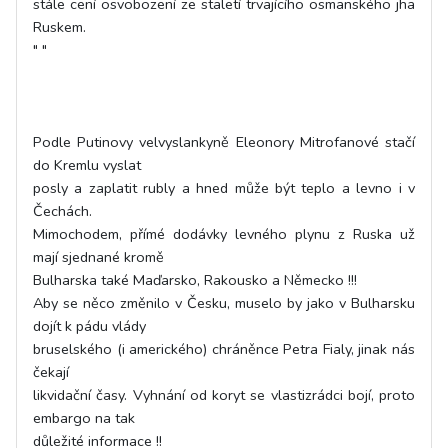
stále cení osvobození ze staletí trvajícího osmanského jha
Ruskem.
" "
Podle Putinovy velvyslankyně Eleonory Mitrofanové stačí
do Kremlu vyslat
posly a zaplatit rubly a hned může být teplo a levno i v
Čechách.
Mimochodem, přímé dodávky levného plynu z Ruska už
mají sjednané kromě
Bulharska také Maďarsko, Rakousko a Německo !!!
Aby se něco změnilo v Česku, muselo by jako v Bulharsku
dojít k pádu vlády
bruselského (i amerického) chráněnce Petra Fialy, jinak nás
čekají
likvidační časy. Vyhnání od koryt se vlastizrádci bojí, proto
embargo na tak
důležité informace !!