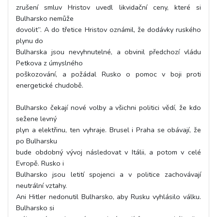
zrušení smluv Hristov uvedl likvidační ceny, které si
Bulharsko nemůže
dovolit”. A do třetice Hristov oznámil, že dodávky ruského
plynu do
Bulharska jsou nevyhnutelné, a obvinil předchozí vládu
Petkova z úmyslného
poškozování, a požádal Rusko o pomoc v boji proti
energetické chudobě.
Bulharsko čekají nové volby a všichni politici vědí, že kdo
sežene levný
plyn a elektřinu, ten vyhraje. Brusel i Praha se obávají, že
po Bulharsku
bude obdobný vývoj následovat v Itálii, a potom v celé
Evropě. Rusko i
Bulharsko jsou letití spojenci a v politice zachovávají
neutrální vztahy.
Ani Hitler nedonutil Bulharsko, aby Rusku vyhlásilo válku.
Bulharsko si