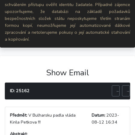
schválením přístupu ověřit identitu žadatele. Případné zájemce
upozorňujeme, že databázi na základě požadavků
bezpečnostních složek státu neposkytujeme třetím stranám
formou kopií, neumožňujeme její automatizované dálkové
zpracování a netolerujeme pokusy o její automatické stahování
a kopírování.
Show Email
ID: 25162
←
→
Předmět:
V Bulharsku padla vláda
Datum:
2023-
Kirila Petkova !!!
08-12 16:34
Abstrakt: