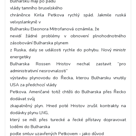
Bulharsku mají po pádu
vlády tamního bruselského
chráněnce Kirila Petkova rychlý spád. Jakmile ruská
velvyslankyně v
Bulharsku Eleonora Mitrofanová oznámila, že
nevidí žádné problémy v obnovení plnohodnotného
zásobování Bulharska plynem
z Ruska, daly se události rychle do pohybu. Nový ministr
energetiky
Bulharska Rossen Hristov nechal zastavit “pro
administrativní nesrovnalosti”
výstavbu plynovodu do Řecka, kterou Bulharsku vnutily
USA za předchozí vlády
Petkova. Američané totiž chtěli do Bulharska přes Řecko
dodávat svůj
zkapalněný plyn. Hned poté Hristov zrušil kontrakty na
dodávky plynu LNG,
který se měl přes turecké a řecké přístavy dopravovat
loděmi do Bulharska
podle smluv uzavřených Petkovem – jako důvod