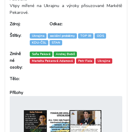
Vtipy mířené na Ukrajinu a výroky přisuzované Markétě
Pekarové.
Zdroj:
Odkaz:
Štítky:
Ukrajina
sociální problémy
TOP 09
ODS
KDU-ČSL
STAN
Zmíně
Soňa Peková
Andrej Babiš
né
Markéta Pekarová Adamová
Petr Fiala
Ukrajina
osoby:
Tělo:
Přílohy