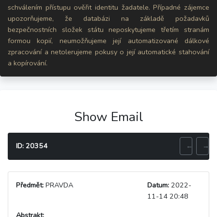
schválením přístupu ověřit identitu žadatele. Případné zájemce
upozorňujeme, že databázi na základě požadavků
bezpečnostních složek státu neposkytujeme třetím stranám
formou kopií, neumožňujeme její automatizované dálkové
zpracování a netolerujeme pokusy o její automatické stahování
a kopírování.
Show Email
ID: 20354
←
→
Předmět:
PRAVDA
Datum:
2022-
11-14 20:48
Abstrakt: