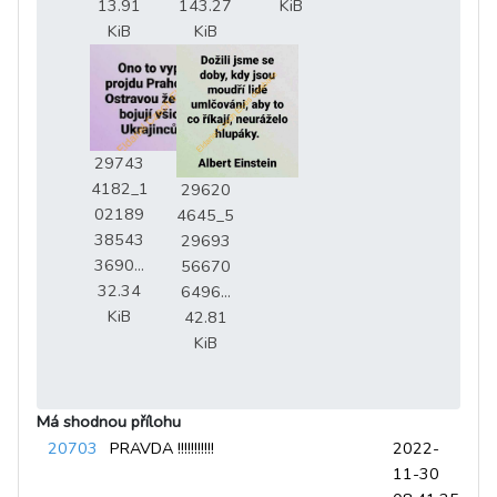
13.91
143.27
KiB
KiB
KiB
29743
4182_1
29620
02189
4645_5
38543
29693
3690...
56670
32.34
6496...
KiB
42.81
KiB
Má shodnou přílohu
20703
PRAVDA !!!!!!!!!!!
2022-
11-30