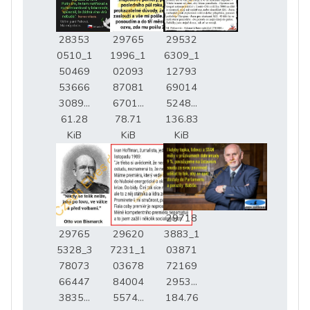
28353
29765
29532
0510_1
1996_1
6309_1
50469
02093
12793
53666
87081
69014
3089...
6701...
5248...
61.28
78.71
136.83
KiB
KiB
KiB
29718
29765
29620
3883_1
5328_3
7231_1
03871
78073
03678
72169
66447
84004
2953...
3835...
5574...
184.76