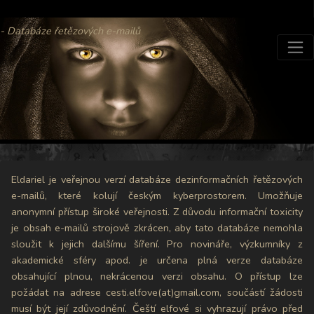
- Databáze řetězových e-mailů
Eldariel je veřejnou verzí databáze dezinformačních řetězových
e-mailů, které kolují českým kyberprostorem. Umožňuje
anonymní přístup široké veřejnosti. Z důvodu informační toxicity
je obsah e-mailů strojově zkrácen, aby tato databáze nemohla
sloužit k jejich dalšímu šíření. Pro novináře, výzkumníky z
akademické sféry apod. je určena plná verze databáze
obsahující plnou, nekrácenou verzi obsahu. O přístup lze
požádat na adrese cesti.elfove(at)gmail.com, součástí žádosti
musí být její zdůvodnění. Čeští elfové si vyhrazují právo před