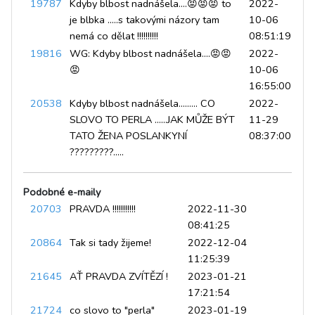
19787
Kdyby blbost nadnášela....😡😡😡 to
2022-
je blbka .....s takovými názory tam
10-06
nemá co dělat !!!!!!!!!!
08:51:19
19816
WG: Kdyby blbost nadnášela....😡😡
2022-
😡
10-06
16:55:00
20538
Kdyby blbost nadnášela......... CO
2022-
SLOVO TO PERLA ......JAK MŮŽE BÝT
11-29
TATO ŽENA POSLANKYNÍ
08:37:00
?????????.....
Podobné e-maily
20703
PRAVDA !!!!!!!!!!!
2022-11-30
08:41:25
20864
Tak si tady žijeme!
2022-12-04
11:25:39
21645
AŤ PRAVDA ZVÍTĚZÍ !
2023-01-21
17:21:54
21724
co slovo to "perla"
2023-01-19